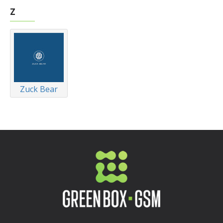
Z
Zuck Bear