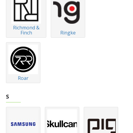
Richmond &
Finch
Ringke
Roar
S