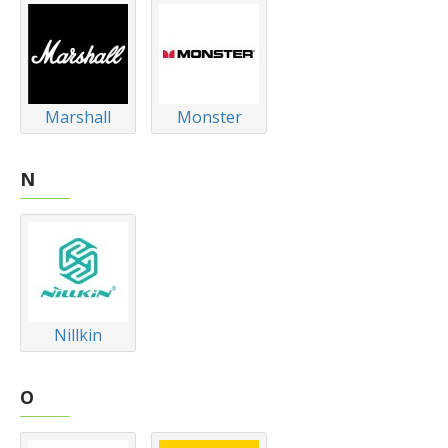
Marshall
Monster
N
Nillkin
O