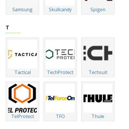
Samsung
Skullcandy
Spigen
T
Tactical
TechProtect
Techsuit
TelProtect
TFO
Thule