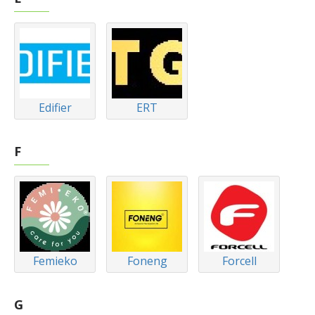
Edifier
ERT
F
Femieko
Foneng
Forcell
G