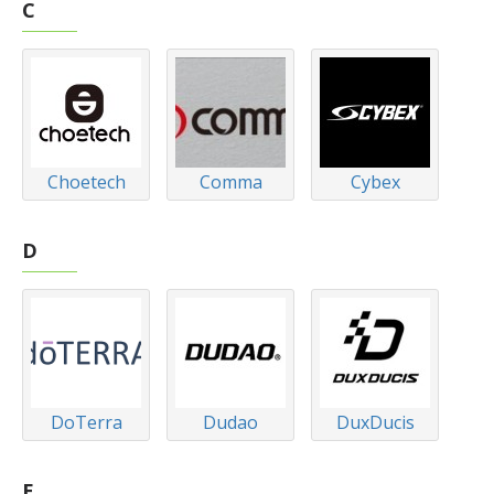
C
Choetech
Comma
Cybex
D
DoTerra
Dudao
DuxDucis
E