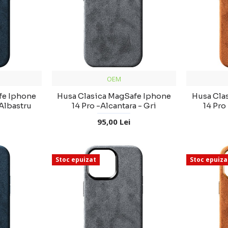
OEM
fe Iphone
Husa Clasica MagSafe Iphone
Husa Cla
 Albastru
14 Pro -Alcantara - Gri
14 Pro
95,00 Lei
Stoc epuizat
Stoc epuiza