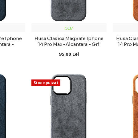
OEM
fe Iphone
Husa Clasica MagSafe Iphone
Husa Cla
ntara -
14 Pro Max -Alcantara - Gri
14 Pro M
95,00 Lei
Stoc epuizat