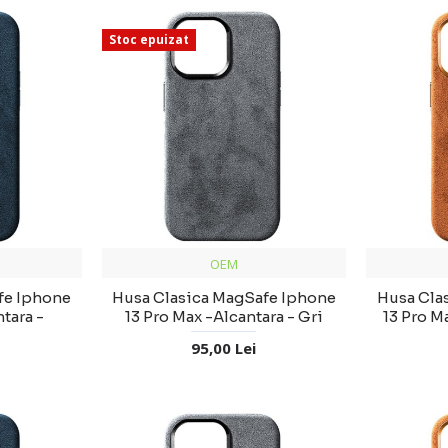
Stoc epuizat
OEM
fe Iphone
Husa Clasica MagSafe Iphone
Husa Cla
tara -
13 Pro Max -Alcantara - Gri
13 Pro M
95,00 Lei