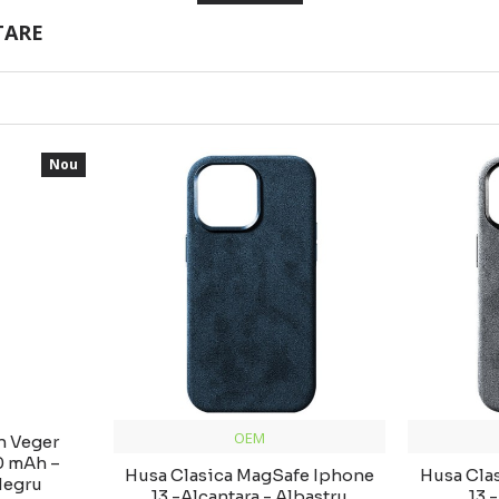
TARE
Nou
OEM
n Veger
0 mAh –
Husa Clasica MagSafe Iphone
Husa Cla
Negru
13 -Alcantara - Albastru
13 