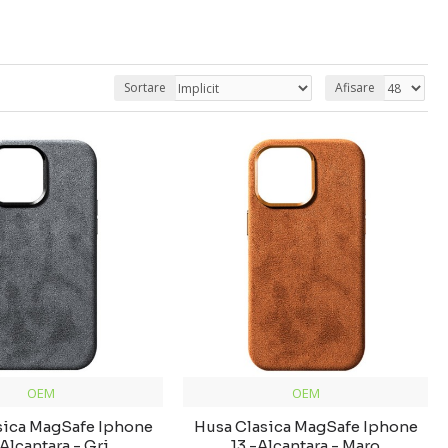
Sortare
Afisare
OEM
OEM
sica MagSafe Iphone
Husa Clasica MagSafe Iphone
-Alcantara - Gri
13 -Alcantara - Maro