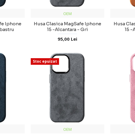
OEM
fe Iphone
Husa Clasica MagSafe Iphone
Husa Cla
lbastru
15 -Alcantara - Gri
15 -
95,00 Lei
Stoc epuizat
OEM