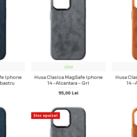
OEM
fe Iphone
Husa Clasica MagSafe Iphone
Husa Cla
lbastru
14 -Alcantara - Gri
14 -
95,00 Lei
Stoc epuizat