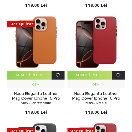
119,00 Lei
119,00 Lei
Stoc epuizat
ADAUGĂ ÎN COŞ
ADAUGĂ ÎN COŞ
OEM
OEM
Husa Eleganta Leather
Husa Eleganta Leather
Mag Cover Iphone 16 Pro
Mag Cover Iphone 16 Pro
Max- Portocalie
Max- Rosie
119,00 Lei
119,00 Lei
Stoc epuizat
Stoc epuizat