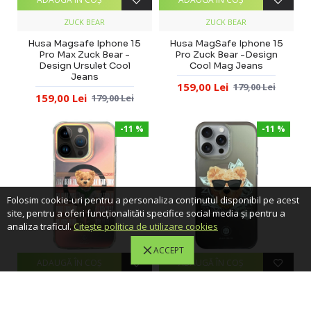
ZUCK BEAR
ZUCK BEAR
Husa Magsafe Iphone 15
Husa MagSafe Iphone 15
Pro Max Zuck Bear -
Pro Zuck Bear -Design
Design Ursulet Cool
Cool Mag Jeans
Jeans
159,00 Lei
179,00 Lei
159,00 Lei
179,00 Lei
-11 %
-11 %
Folosim cookie-uri pentru a personaliza conținutul disponibil pe acest
site, pentru a oferi funcționalităti specifice social media și pentru a
analiza traficul.
Citește politica de utilizare cookies
ACCEPT
ADAUGĂ ÎN COŞ
ADAUGĂ ÎN COŞ
ZUCK BEAR
ZUCK BEAR
Husa Magsafe Iphone 15
Husa MagSafe Zuck Bear