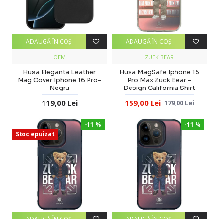
ADAUGĂ ÎN COŞ
ADAUGĂ ÎN COŞ
OEM
ZUCK BEAR
Husa Eleganta Leather
Husa MagSafe Iphone 15
Mag Cover Iphone 16 Pro-
Pro Max Zuck Bear -
Negru
Design California Shirt
119,00 Lei
159,00 Lei
179,00 Lei
-11 %
-11 %
Stoc epuizat
ADAUGĂ ÎN COŞ
ADAUGĂ ÎN COŞ