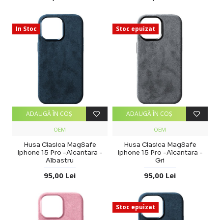
In Stoc
Stoc epuizat
ADAUGĂ ÎN COŞ
ADAUGĂ ÎN COŞ
OEM
OEM
Husa Clasica MagSafe
Husa Clasica MagSafe
Iphone 15 Pro -Alcantara -
Iphone 15 Pro -Alcantara -
Albastru
Gri
95,00 Lei
95,00 Lei
Stoc epuizat