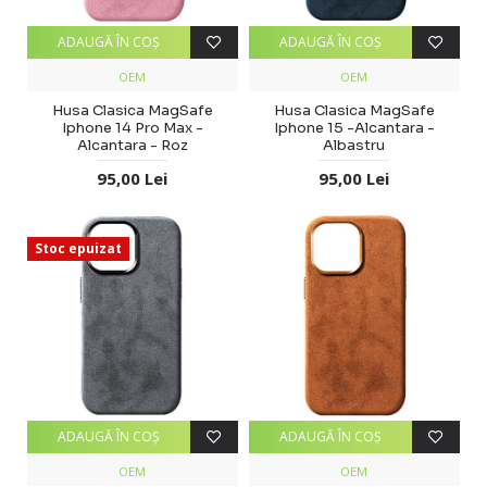
ADAUGĂ ÎN COŞ
ADAUGĂ ÎN COŞ
OEM
OEM
Husa Clasica MagSafe
Husa Clasica MagSafe
Iphone 14 Pro Max -
Iphone 15 -Alcantara -
Alcantara - Roz
Albastru
95,00 Lei
95,00 Lei
Stoc epuizat
ADAUGĂ ÎN COŞ
ADAUGĂ ÎN COŞ
OEM
OEM