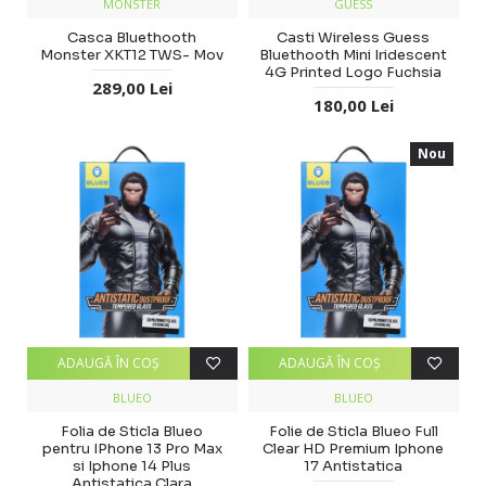
MONSTER
GUESS
Casca Bluethooth
Casti Wireless Guess
Monster XKT12 TWS- Mov
Bluethooth Mini Iridescent
4G Printed Logo Fuchsia
289,00 Lei
180,00 Lei
Nou
ADAUGĂ ÎN COŞ
ADAUGĂ ÎN COŞ
BLUEO
BLUEO
Folia de Sticla Blueo
Folie de Sticla Blueo Full
pentru IPhone 13 Pro Max
Clear HD Premium Iphone
si Iphone 14 Plus
17 Antistatica
Antistatica Clara