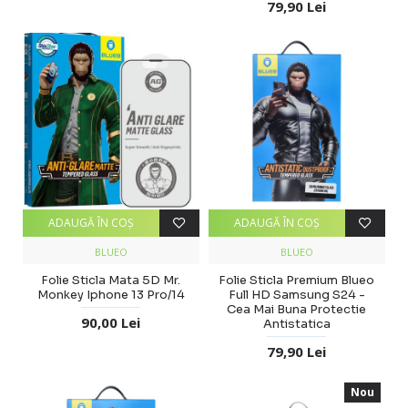
79,90 Lei
ADAUGĂ ÎN COŞ
ADAUGĂ ÎN COŞ
BLUEO
BLUEO
Folie Sticla Mata 5D Mr.
Folie Sticla Premium Blueo
Monkey Iphone 13 Pro/14
Full HD Samsung S24 -
Cea Mai Buna Protectie
90,00 Lei
Antistatica
79,90 Lei
Nou