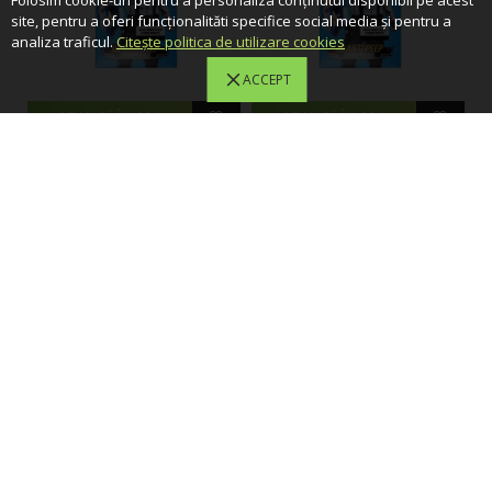
Folosim cookie-uri pentru a personaliza conținutul disponibil pe acest
site, pentru a oferi funcționalităti specifice social media și pentru a
analiza traficul.
Citește politica de utilizare cookies
ACCEPT
ADAUGĂ ÎN COŞ
ADAUGĂ ÎN COŞ
BLUEO
BLUEO
Folie Sticla Privata 5D
Folie Sticla Privata 5D
Blueo Mr. Monkey Iphone
Blueo Mr. Monkey Iphone
17 Pro- Negru
17- Negru
120,00 Lei
120,00 Lei