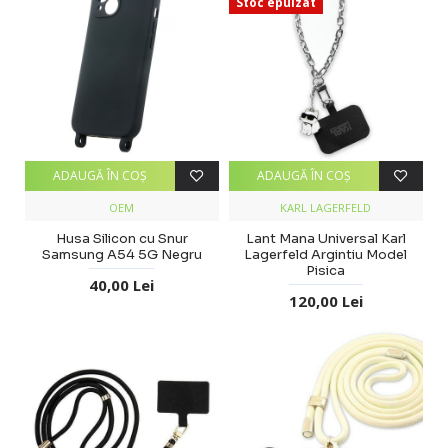
Stoc epuizat
ADAUGĂ ÎN COŞ
ADAUGĂ ÎN COŞ
OEM
KARL LAGERFELD
Husa Silicon cu Snur
Lant Mana Universal Karl
Samsung A54 5G Negru
Lagerfeld Argintiu Model
Pisica
40,00 Lei
120,00 Lei