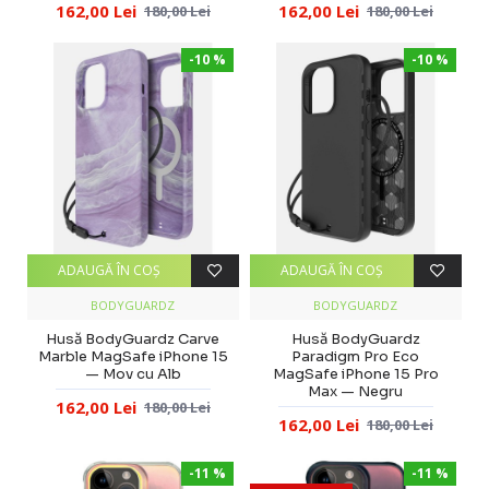
162,00 Lei
162,00 Lei
180,00 Lei
180,00 Lei
-10 %
-10 %
ADAUGĂ ÎN COŞ
ADAUGĂ ÎN COŞ
BODYGUARDZ
BODYGUARDZ
Husă BodyGuardz Carve
Husă BodyGuardz
Marble MagSafe iPhone 15
Paradigm Pro Eco
— Mov cu Alb
MagSafe iPhone 15 Pro
Max — Negru
162,00 Lei
180,00 Lei
162,00 Lei
180,00 Lei
-11 %
-11 %