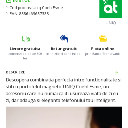
IN STOC
Cod produs:
Uniq CoehlEsme
EAN:
8886463687383
UNIQ
Livrare gratuita
Retur gratuit
Plata online
comenzi de peste 300
in 14 zile si banii inapoi
prin Banca Transilvania
lei
DESCRIERE
Descopera combinatia perfecta intre functionalitate si
stil cu portofelul magnetic UNIQ Coehl Esme, un
accesoriu care nu numai ca iti usureaza viata de zi cu
zi, dar adauga si eleganta telefonului tau inteligent.