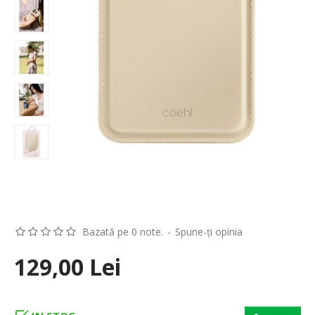
Bazată pe 0 note.
-
Spune-ţi opinia
129,00 Lei