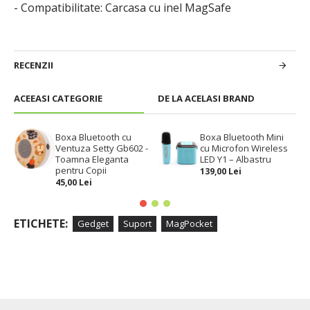
- Compatibilitate: Carcasa cu inel MagSafe
RECENZII
ACEEASI CATEGORIE
DE LA ACELASI BRAND
Boxa Bluetooth cu
Boxa Bluetooth Mini
Ventuza Setty Gb602 -
cu Microfon Wireless
Toamna Eleganta
LED Y1 – Albastru
pentru Copii
139,00 Lei
45,00 Lei
ETICHETE:
Gedget
Suport
MagPocket