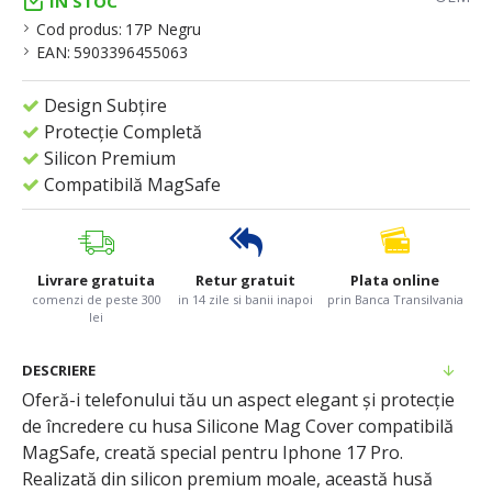
IN STOC
Cod produs:
17P Negru
EAN:
5903396455063
Design Subțire
Protecție Completă
Silicon Premium
Compatibilă MagSafe
Livrare gratuita
Retur gratuit
Plata online
comenzi de peste 300
in 14 zile si banii inapoi
prin Banca Transilvania
lei
DESCRIERE
Oferă-i telefonului tău un aspect elegant și protecție
de încredere cu husa Silicone Mag Cover compatibilă
MagSafe, creată special pentru Iphone 17 Pro.
Realizată din silicon premium moale, această husă