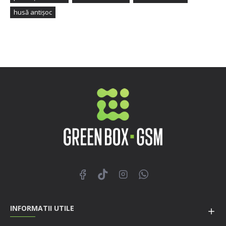
husă antișoc
INFORMATII UTILE