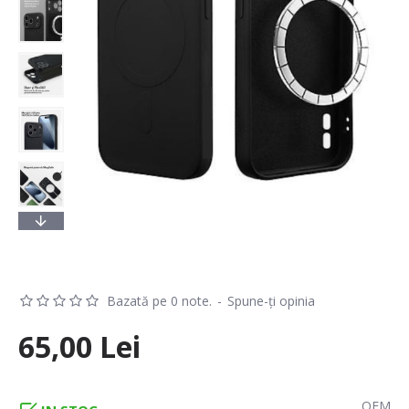
Bazată pe 0 note.
-
Spune-ţi opinia
65,00 Lei
OEM