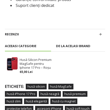
Suport clienți dedicat
RECENZII
ACEEASI CATEGORIE
DE LA ACELASI BRAND
Husă Silicon Premium
MagSafe pentru
Iphone 17 Pro – Roșu
65,00 Lei
ETICHETE:
husă silicon
husă MagSafe
husă iPhone 17 Pro
husă neagră
husă premium
husă slim
husă elegantă
husă cu magnet
protecție telefon
accesorii iPhone
husă soft touch