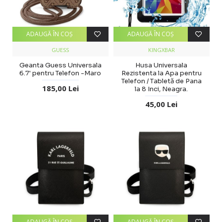
ADAUGĂ ÎN COŞ
ADAUGĂ ÎN COŞ
GUESS
KINGXBAR
Geanta Guess Universala
Husa Universala
6.7' pentru Telefon -Maro
Rezistenta la Apa pentru
Telefon / Tabletă de Pana
185,00 Lei
la 8 Inci, Neagra.
45,00 Lei
ADAUGĂ ÎN COŞ
ADAUGĂ ÎN COŞ