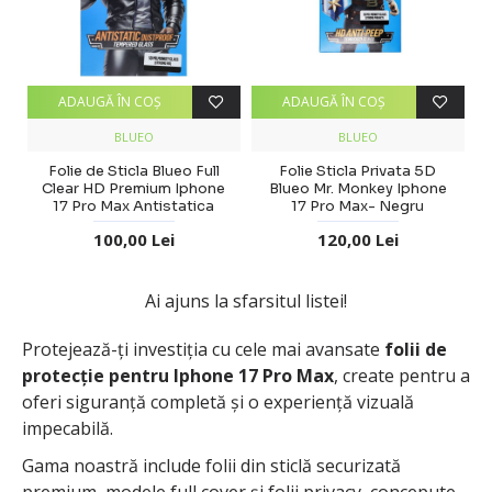
ADAUGĂ ÎN COŞ
ADAUGĂ ÎN COŞ
BLUEO
BLUEO
Folie de Sticla Blueo Full
Folie Sticla Privata 5D
Clear HD Premium Iphone
Blueo Mr. Monkey Iphone
17 Pro Max Antistatica
17 Pro Max- Negru
100,00 Lei
120,00 Lei
Ai ajuns la sfarsitul listei!
Protejează-ți investiția cu cele mai avansate
folii de
protecție pentru Iphone 17 Pro Max
, create pentru a
oferi siguranță completă și o experiență vizuală
impecabilă.
Gama noastră include folii din sticlă securizată
premium, modele full cover și folii privacy, concepute