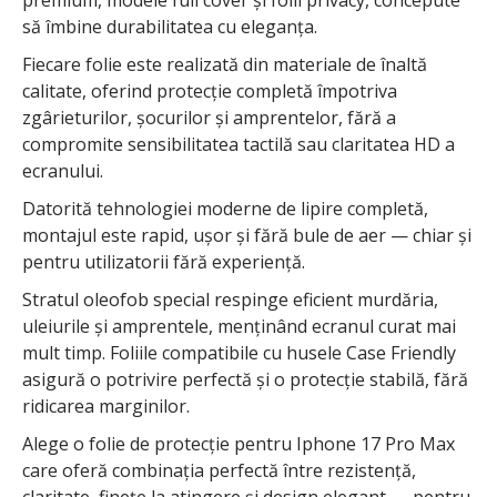
să îmbine durabilitatea cu eleganța.
Fiecare folie este realizată din materiale de înaltă
calitate, oferind protecție completă împotriva
zgârieturilor, șocurilor și amprentelor, fără a
compromite sensibilitatea tactilă sau claritatea HD a
ecranului.
Datorită tehnologiei moderne de lipire completă,
montajul este rapid, ușor și fără bule de aer — chiar și
pentru utilizatorii fără experiență.
Stratul oleofob special respinge eficient murdăria,
uleiurile și amprentele, menținând ecranul curat mai
mult timp. Foliile compatibile cu husele Case Friendly
asigură o potrivire perfectă și o protecție stabilă, fără
ridicarea marginilor.
Alege o folie de protecție pentru Iphone 17 Pro Max
care oferă combinația perfectă între rezistență,
claritate, finețe la atingere și design elegant — pentru