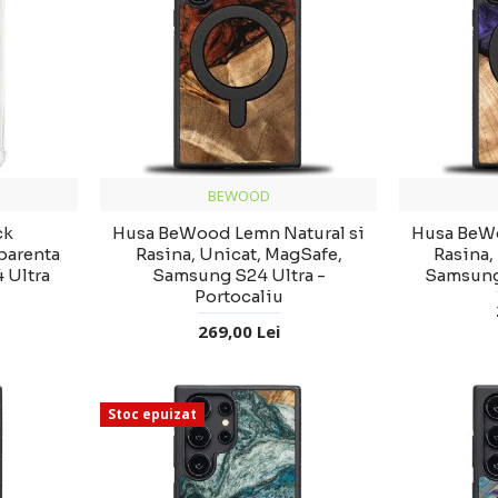
BEWOOD
ck
Husa BeWood Lemn Natural si
Husa BeWo
sparenta
Rasina, Unicat, MagSafe,
Rasina,
 Ultra
Samsung S24 Ultra -
Samsung 
Portocaliu
269,00 Lei
Stoc epuizat