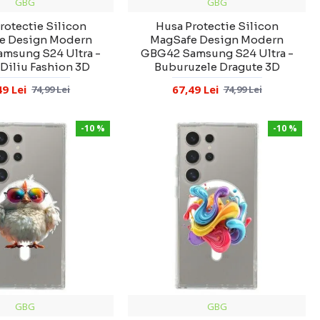
GBG
GBG
rotectie Silicon
Husa Protectie Silicon
e Design Modern
MagSafe Design Modern
msung S24 Ultra -
GBG42 Samsung S24 Ultra -
 Diliu Fashion 3D
Buburuzele Dragute 3D
49 Lei
67,49 Lei
74,99 Lei
74,99 Lei
-10 %
-10 %
GBG
GBG