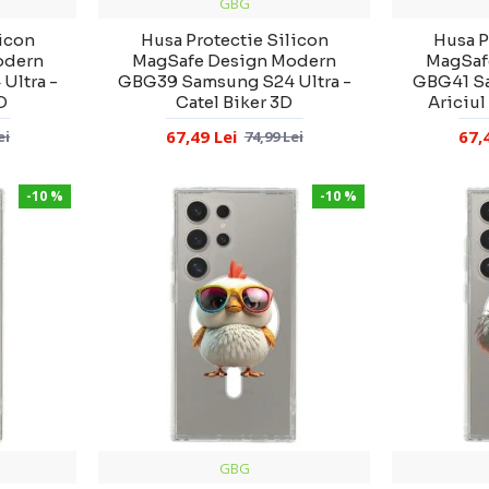
GBG
licon
Husa Protectie Silicon
Husa P
odern
MagSafe Design Modern
MagSaf
Ultra -
GBG39 Samsung S24 Ultra -
GBG41 Sa
D
Catel Biker 3D
Ariciul
67,49 Lei
67,
ei
74,99 Lei
-10 %
-10 %
GBG