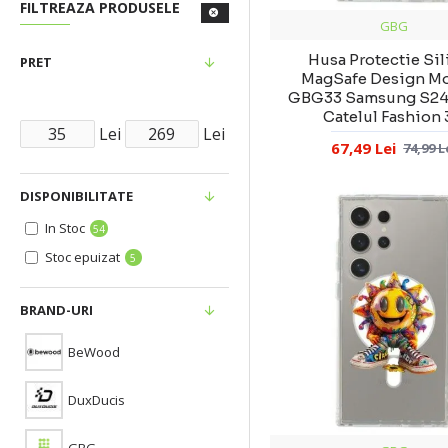
FILTREAZA PRODUSELE
GBG
Husa Protectie Si
PRET
MagSafe Design M
GBG33 Samsung S24 
Catelul Fashion
Lei
Lei
67,49 Lei
74,99 L
DISPONIBILITATE
In Stoc
54
Stoc epuizat
5
BRAND-URI
BeWood
DuxDucis
GBG