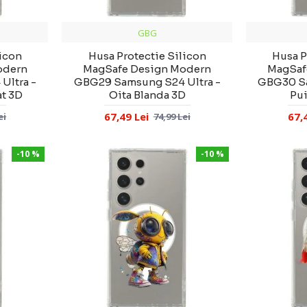
GBG
licon
Husa Protectie Silicon
Husa P
odern
MagSafe Design Modern
MagSaf
Ultra -
GBG29 Samsung S24 Ultra -
GBG30 Sa
at 3D
Oita Blanda 3D
Pu
67,49 Lei
67,
ei
74,99 Lei
-10 %
-10 %