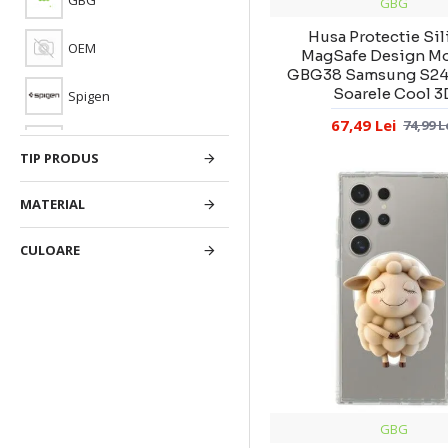
GBG
Husa Protectie Si
OEM
MagSafe Design M
GBG38 Samsung S24 
Soarele Cool 3
Spigen
67,49 Lei
74,99 L
X ONE
TIP PRODUS
MATERIAL
CULOARE
GBG