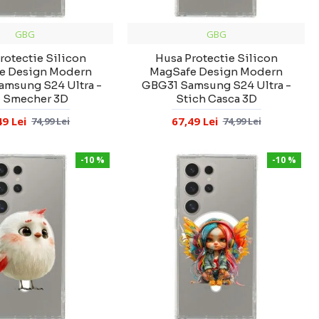
GBG
GBG
rotectie Silicon
Husa Protectie Silicon
e Design Modern
MagSafe Design Modern
msung S24 Ultra -
GBG31 Samsung S24 Ultra -
i Smecher 3D
Stich Casca 3D
49 Lei
67,49 Lei
74,99 Lei
74,99 Lei
-10 %
-10 %