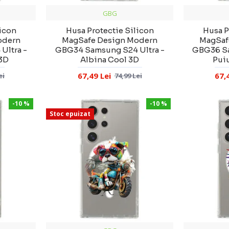
GBG
licon
Husa Protectie Silicon
Husa P
odern
MagSafe Design Modern
MagSaf
Ultra -
GBG34 Samsung S24 Ultra -
GBG36 Sa
 3D
Albina Cool 3D
Puiu
67,49 Lei
67,
ei
74,99 Lei
-10 %
-10 %
Stoc epuizat