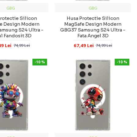
GBG
GBG
rotectie Silicon
Husa Protectie Silicon
e Design Modern
MagSafe Design Modern
msung S24 Ultra -
GBG37 Samsung S24 Ultra -
l Fandosit 3D
Fata Angel 3D
49 Lei
67,49 Lei
74,99 Lei
74,99 Lei
-10 %
-10 %