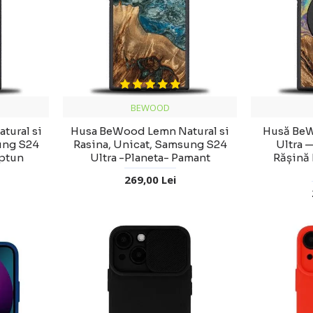
BEWOOD
tural si
Husa BeWood Lemn Natural si
Husă Be
ung S24
Rasina, Unicat, Samsung S24
Ultra 
eptun
Ultra -Planeta- Pamant
Rășină 
269,00 Lei