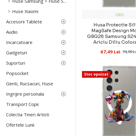
Huse Samsung > Huse Samsung S23 Fe
Huse Xiaomi
GBG
Accesorii Tablete
Husa Protectie Si
MagSafe Design M
Audio
GBG28 Samsung S24 
Incarcatoare
Ariciu Diliu Color
67,49 Lei
74,99 L
Gadgeturi
Suporturi
Popsocket
Stoc epuizat
Genti, Rucsacuri, Huse
Ingrijire personala
Transport Copii
Colectia Tineri Artisti
Ofertele Lunii