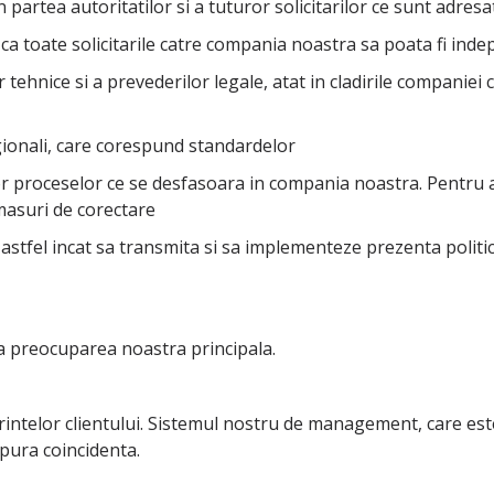
din partea autoritatilor si a tuturor solicitarilor ce sunt adres
a toate solicitarile catre compania noastra sa poata fi indepl
tehnice si a prevederilor legale, atat in cladirile companiei 
egionali, care corespund standardelor
r proceselor ce se desfasoara in compania noastra. Pentru ac
 masuri de corectare
 astfel incat sa transmita si sa implementeze prezenta politic
ta preocuparea noastra principala.
rintelor clientului. Sistemul nostru de management, care es
 pura coincidenta.