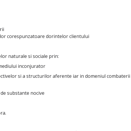
ii
ilor corespunzatoare dorintelor clientului
or naturale si sociale prin:
 mediului inconjurator
ctivelor si a structurilor aferente iar in domeniul combateri
i de substante nocive
ra.