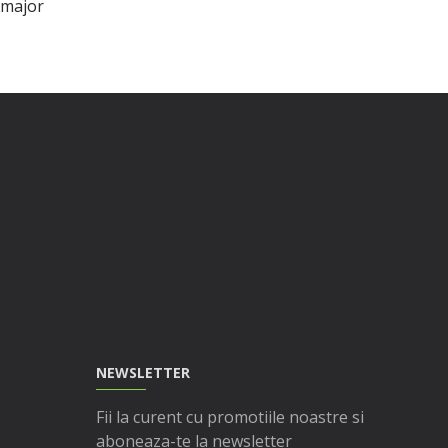
t major
NEWSLETTER
Fii la curent cu promotiile noastre si
aboneaza-te la newsletter