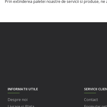
Prin extinderea paletei noastre de servicii si produse, ne
INFORMATII UTILE
SERVICII CLIE
Despre noi
Contact
Livrare si Plata
Formular ret