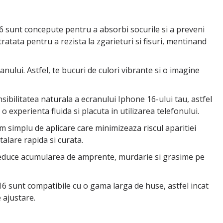
16 sunt concepute pentru a absorbi socurile si a preveni
tratata pentru a rezista la zgarieturi si fisuri, mentinand
ranului. Astfel, te bucuri de culori vibrante si o imagine
nsibilitatea naturala a ecranului Iphone 16-ului tau, astfel
 o experienta fluida si placuta in utilizarea telefonului.
tem simplu de aplicare care minimizeaza riscul aparitiei
alare rapida si curata.
e reduce acumularea de amprente, murdarie si grasime pe
16 sunt compatibile cu o gama larga de huse, astfel incat
 ajustare.