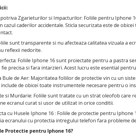
cii:
potriva Zgarieturilor si Impacturilor: Foliile pentru Iphone 
 cazul caderilor accidentale. Sticla securizata este de obicei 
ntact.
Foliile sunt transparente si nu afecteaza calitatea vizuala a ec
au reflexii nedorite.
 Perfecta: Foliile Iphone 16 sunt proiectate pentru a pastra se
 fie precisa si fara intarzieri. Acest lucru este esential pentru
ra Bule de Aer: Majoritatea foliilor de protectie vin cu un sis
 include de obicei toate instrumentele necesare pentru o inst
te si Murdarie: Foliile sunt tratate cu un strat oleofob car
e ecranul curat si usor de utilizat in orice conditii.
cta cu Husele Iphone 16 : Foliile de protectie pentru Iphone 
a ecranului cu protectia intregului telefon fara probleme de
 de Protectie pentru Iphone 16?