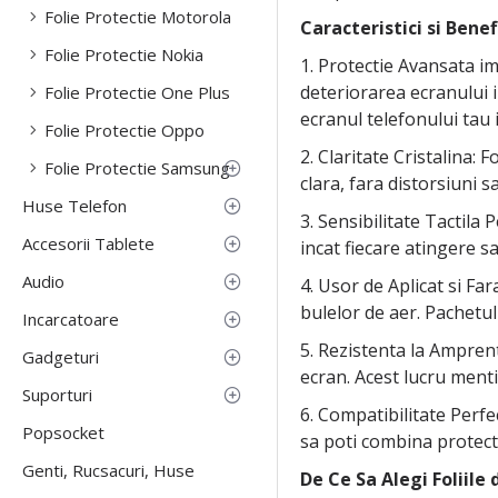
Folie Protectie Motorola
Caracteristici si Benefi
Folie Protectie Nokia
1. Protectie Avansata im
deteriorarea ecranului in
Folie Protectie One Plus
ecranul telefonului tau i
Folie Protectie Oppo
2. Claritate Cristalina: 
Folie Protectie Samsung
clara, fara distorsiuni s
Huse Telefon
3. Sensibilitate Tactila
Accesorii Tablete
incat fiecare atingere sa
Audio
4. Usor de Aplicat si Fa
bulelor de aer. Pachetul
Incarcatoare
5. Rezistenta la Ampren
Gadgeturi
ecran. Acest lucru mentin
Suporturi
6. Compatibilitate Perfe
Popsocket
sa poti combina protecti
Genti, Rucsacuri, Huse
De Ce Sa Alegi Foliile