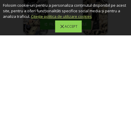
Folosim cookie-uri pentru a personaliza conținutul disponibil pe acest
site, pentru a oferi funcționalităti specifice social media și pentru a
analiza traficul.
Citește politica de utilizare cookies
FILTREAZA PRODUSELE
ACCEPT
ADAUGĂ ÎN COŞ
ADAUGĂ ÎN COŞ
GBG
GBG
Husa Protectie Silicon
Husa Protectie Silicon
MagSafe Design Modern
MagSafe Design Modern
GBG03HMP Iphone 14 Pro
GBG04 Iphone 13
Max
67,49 Lei
74,99 Lei
67,49 Lei
74,99 Lei
-10 %
-10 %
Stoc epuizat