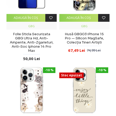
ADAUGĂ ÎN COŞ
ADAUGĂ ÎN COŞ
GBG
GBG
Folie Sticla Securizata
Husă GBG03 iPhone 15
GBG Ultra Hd, Anti-
Pro — Silicon MagSafe,
Ampente, Anti-Zgarieturi,
Colecția Tineri Artiști
Anti-Soc Iphone 14 Pro
67,49 Lei
74,99 Lei
Max
50,00 Lei
-10 %
-10 %
Stoc epuizat