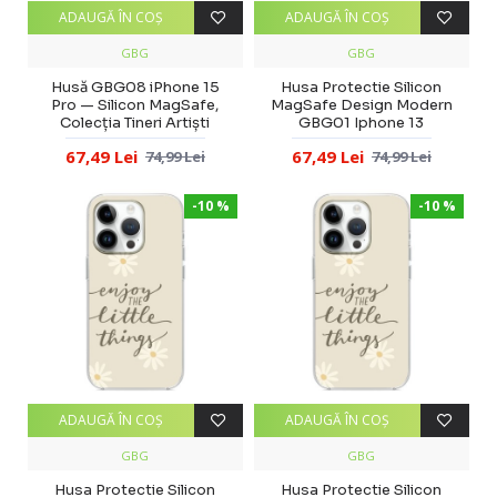
ADAUGĂ ÎN COŞ
ADAUGĂ ÎN COŞ
GBG
GBG
Husă GBG08 iPhone 15
Husa Protectie Silicon
Pro — Silicon MagSafe,
MagSafe Design Modern
Colecția Tineri Artiști
GBG01 Iphone 13
67,49 Lei
67,49 Lei
74,99 Lei
74,99 Lei
-10 %
-10 %
ADAUGĂ ÎN COŞ
ADAUGĂ ÎN COŞ
GBG
GBG
Husa Protectie Silicon
Husa Protectie Silicon