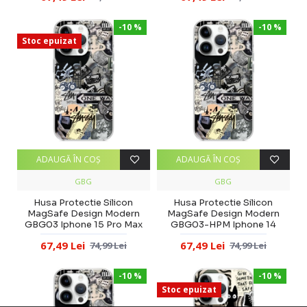
-10 %
-10 %
Stoc epuizat
ADAUGĂ ÎN COŞ
ADAUGĂ ÎN COŞ
GBG
GBG
Husa Protectie Silicon
Husa Protectie Silicon
MagSafe Design Modern
MagSafe Design Modern
GBG03 Iphone 15 Pro Max
GBG03-HPM Iphone 14
67,49 Lei
67,49 Lei
74,99 Lei
74,99 Lei
-10 %
-10 %
Stoc epuizat