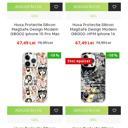
ADAUGĂ ÎN COŞ
ADAUGĂ ÎN COŞ
GBG
GBG
Husa Protectie Silicon
Husa Protectie Silicon
MagSafe Design Modern
MagSafe Design Modern
GBG02 Iphone 15 Pro Max
GBG02-HPM Iphone 14
67,49 Lei
67,49 Lei
74,99 Lei
74,99 Lei
-10 %
-10 %
Stoc epuizat
ADAUGĂ ÎN COŞ
ADAUGĂ ÎN COŞ
GBG
GBG