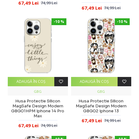
67,49 Lei
74,99 Lei
67,49 Lei
74,99 Lei
-10 %
-10 %
ADAUGĂ ÎN COŞ
ADAUGĂ ÎN COŞ
GBG
GBG
Husa Protectie Silicon
Husa Protectie Silicon
MagSafe Design Modern
MagSafe Design Modern
GBG01HPM Iphone 14 Pro
GBG02 Iphone 13
Max
67,49 Lei
74,99 Lei
67,49 Lei
74,99 Lei