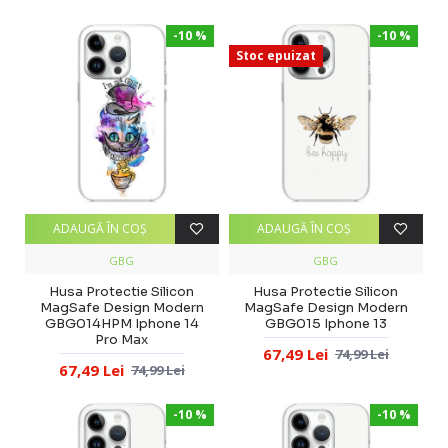
-10 %
-10 %
Stoc epuizat
ADAUGĂ ÎN COŞ
ADAUGĂ ÎN COŞ
GBG
GBG
Husa Protectie Silicon
Husa Protectie Silicon
MagSafe Design Modern
MagSafe Design Modern
GBG014HPM Iphone 14
GBG015 Iphone 13
Pro Max
67,49 Lei
74,99 Lei
67,49 Lei
74,99 Lei
-10 %
-10 %