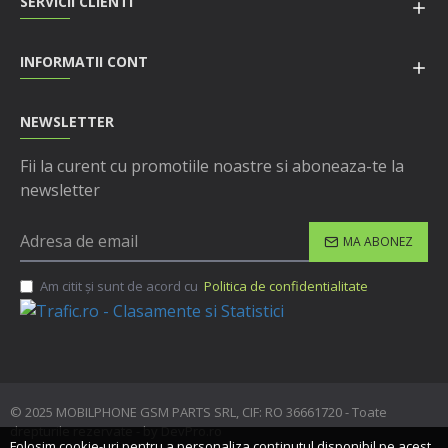
SERVICII CLIENTI
INFORMATII CONT
NEWSLETTER
Fii la curent cu promotiile noastre si aboneaza-te la
newsletter
MA ABONEZ
Am citit şi sunt de acord cu
Politica de confidentialitate
© 2025 MOBILPHONE GSM PARTS SRL, CIF: RO 36661720 - Toate
drepturile rezervate - by DevPro.ro
Folosim cookie-uri pentru a personaliza conținutul disponibil pe acest