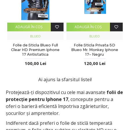
ADAUGĂ ÎN COŞ
ADAUGĂ ÎN COŞ
BLUEO
BLUEO
Folie de Sticla Blueo Full
Folie Sticla Privata 5D
Clear HD Premium Iphone
Blueo Mr. Monkey Iphone
17 Antistatica
17- Negru
100,00 Lei
120,00 Lei
Ai ajuns la sfarsitul listei!
Protejează-ți dispozitivul cu cele mai avansate
folii de
protecție pentru Iphone 17
, concepute pentru a
oferi o barieră eficientă împotriva zgârieturilor,
șocurilor și amprentelor.
Indiferent dacă preferi o folie de sticlă temperată
premium, o folie ultra-subțire cu claritate HD sau o