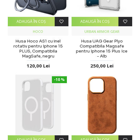
ADAUGĂ ÎN COŞ
ADAUGĂ ÎN COŞ
HOCO
URBAN ARMOR GEAR
Husa Hoco AS1 cu inel
Husa UAG Gear Plyo
rotativ pentru Iphone 15
Compatibila Magsafe
PLUS, Compatibila
pentru Iphone 15 Plus Ice
MagSafe, negru
- Alb
120,00 Lei
250,00 Lei
-10 %
ADAUGĂ ÎN COŞ
ADAUGĂ ÎN COŞ