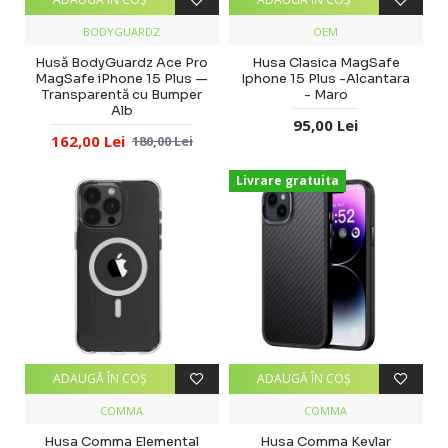
BODYGUARDZ
OEM
Husă BodyGuardz Ace Pro
Husa Clasica MagSafe
MagSafe iPhone 15 Plus —
Iphone 15 Plus -Alcantara
Transparentă cu Bumper
- Maro
Alb
95,00 Lei
162,00 Lei
180,00 Lei
Livrare gratuita
ADAUGĂ ÎN COŞ
ADAUGĂ ÎN COŞ
COMMA
COMMA
Husa Comma Elemental
Husa Comma Kevlar