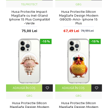
TELPROTECT
GBG
Husa Protectie Impact
Husa Protectie Silicon
MagSafe cu Inel-Stand
MagSafe Design Modern
Iphone 15 Plus Compatibil
GBG28-Arici- Iphone 15
-Verde
Plus
75,00 Lei
67,49 Lei
74,99 Lei
-10 %
-10 %
ADAUGĂ ÎN COŞ
ADAUGĂ ÎN COŞ
GBG
GBG
Husa Protectie Silicon
Husa Protectie Silicon
MagSafe Design Modern
MagSafe Design Modern