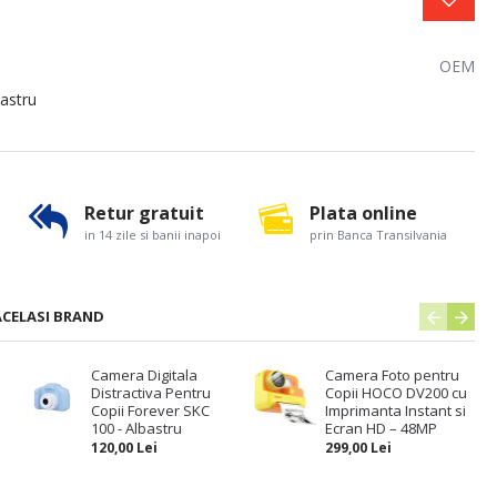
OEM
astru
Retur gratuit
Plata online
in 14 zile si banii inapoi
prin Banca Transilvania
ACELASI BRAND
Camera Digitala
Camera Foto pentru
Distractiva Pentru
Copii HOCO DV200 cu
Copii Forever SKC
Imprimanta Instant si
100 - Albastru
Ecran HD – 48MP
120,00 Lei
299,00 Lei