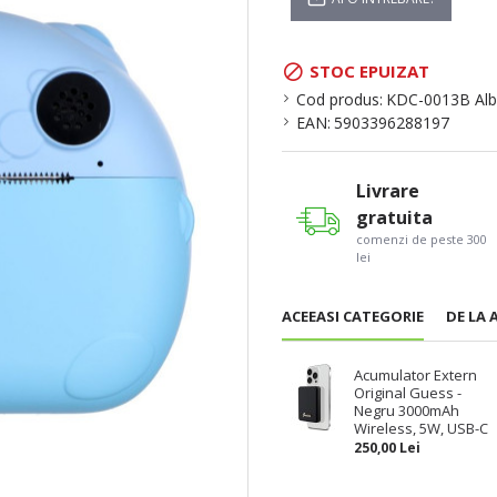
STOC EPUIZAT
Cod produs:
KDC-0013B Alb
EAN:
5903396288197
Livrare
gratuita
comenzi de peste 300
lei
ACEEASI CATEGORIE
DE LA 
Acumulator Extern
Original Guess -
Negru 3000mAh
Wireless, 5W, USB-C
250,00 Lei