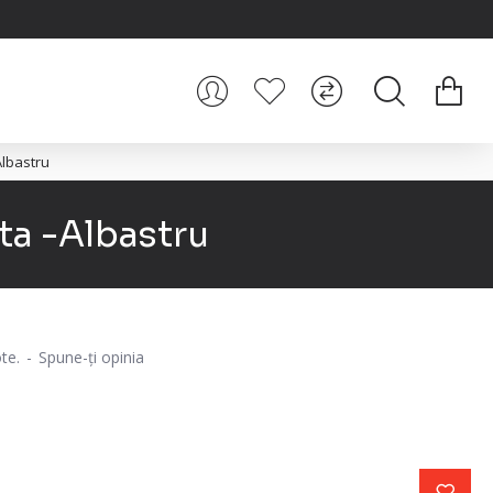
Albastru
ta -Albastru
te.
-
Spune-ţi opinia
i