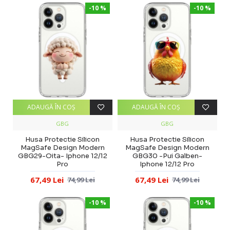
-10 %
-10 %
ADAUGĂ ÎN COŞ
ADAUGĂ ÎN COŞ
GBG
GBG
Husa Protectie Silicon
Husa Protectie Silicon
MagSafe Design Modern
MagSafe Design Modern
GBG29-Oita- Iphone 12/12
GBG30 -Pui Galben-
Pro
Iphone 12/12 Pro
67,49 Lei
67,49 Lei
74,99 Lei
74,99 Lei
-10 %
-10 %