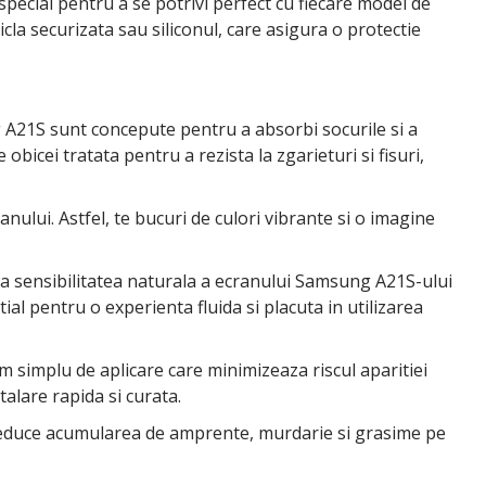
 special pentru a se potrivi perfect cu fiecare model de
icla securizata sau siliconul, care asigura o protectie
g A21S sunt concepute pentru a absorbi socurile si a
obicei tratata pentru a rezista la zgarieturi si fisuri,
ranului. Astfel, te bucuri de culori vibrante si o imagine
tra sensibilitatea naturala a ecranului Samsung A21S-ului
ntial pentru o experienta fluida si placuta in utilizarea
tem simplu de aplicare care minimizeaza riscul aparitiei
alare rapida si curata.
e reduce acumularea de amprente, murdarie si grasime pe