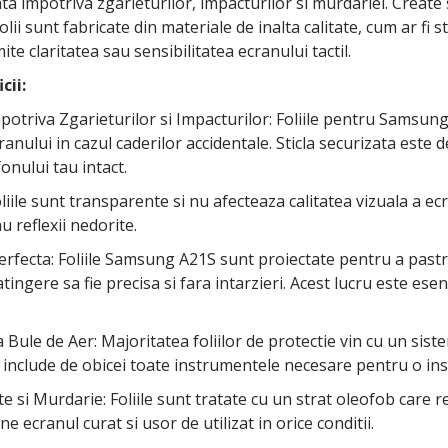
nta impotriva zgarieturilor, impacturilor si murdariei. Create
i sunt fabricate din materiale de inalta calitate, cum ar fi st
e claritatea sau sensibilitatea ecranului tactil.
cii:
mpotriva Zgarieturilor si Impacturilor: Foliile pentru Samsun
nului in cazul caderilor accidentale. Sticla securizata este de 
onului tau intact.
Foliile sunt transparente si nu afecteaza calitatea vizuala a ec
au reflexii nedorite.
 Perfecta: Foliile Samsung A21S sunt proiectate pentru a pas
 atingere sa fie precisa si fara intarzieri. Acest lucru este ese
ra Bule de Aer: Majoritatea foliilor de protectie vin cu un sis
 include de obicei toate instrumentele necesare pentru o inst
te si Murdarie: Foliile sunt tratate cu un strat oleofob car
e ecranul curat si usor de utilizat in orice conditii.