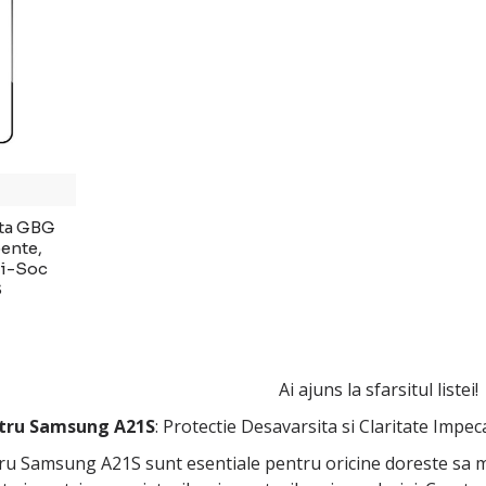
ata GBG
ente,
ti-Soc
S
Ai ajuns la sfarsitul listei!
ntru Samsung A21S
: Protectie Desavarsita si Claritate Impec
ntru Samsung A21S sunt esentiale pentru oricine doreste sa me