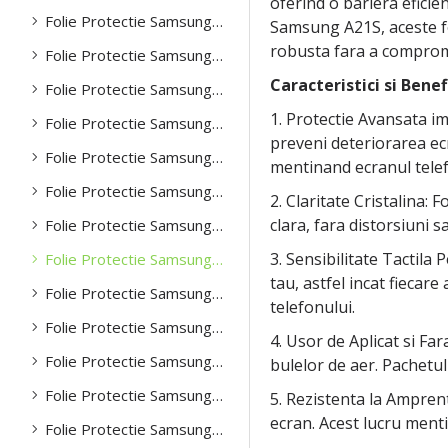
oferind o bariera eficie
Folie Protectie Samsung Z Fold 5 -5g
Samsung A21S, aceste foli
robusta fara a compromit
Folie Protectie Samsung A03
Caracteristici si Benefi
Folie Protectie Samsung A04
1. Protectie Avansata i
Folie Protectie Samsung A13
preveni deteriorarea ecra
Folie Protectie Samsung A14
mentinand ecranul telef
Folie Protectie Samsung A15
2. Claritate Cristalina: 
clara, fara distorsiuni s
Folie Protectie Samsung A21
3. Sensibilitate Tactila
Folie Protectie Samsung A21S
tau, astfel incat fiecare
Folie Protectie Samsung A22
telefonului.
Folie Protectie Samsung A23
4. Usor de Aplicat si Fa
Folie Protectie Samsung A32
bulelor de aer. Pachetul
Folie Protectie Samsung A33
5. Rezistenta la Ampren
ecran. Acest lucru mentin
Folie Protectie Samsung A34