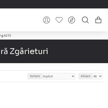
ung A21S
ră Zgârieturi
Sortare
Afisare