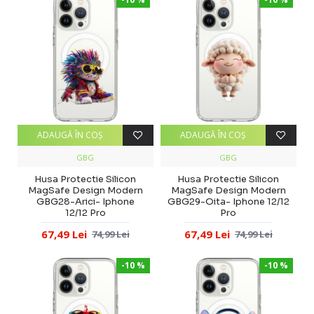
ADAUGĂ ÎN COŞ
ADAUGĂ ÎN COŞ
GBG
GBG
Husa Protectie Silicon
Husa Protectie Silicon
MagSafe Design Modern
MagSafe Design Modern
GBG28-Arici- Iphone
GBG29-Oita- Iphone 12/12
12/12 Pro
Pro
67,49 Lei
67,49 Lei
74,99 Lei
74,99 Lei
-10 %
-10 %