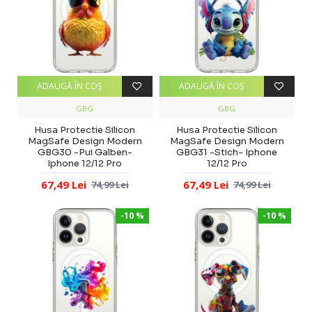
ADAUGĂ ÎN COŞ
ADAUGĂ ÎN COŞ
GBG
GBG
Husa Protectie Silicon
Husa Protectie Silicon
MagSafe Design Modern
MagSafe Design Modern
GBG30 -Pui Galben-
GBG31 -Stich- Iphone
Iphone 12/12 Pro
12/12 Pro
67,49 Lei
67,49 Lei
74,99 Lei
74,99 Lei
-10 %
-10 %