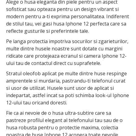
Alege o husa eleganta din piele pentru un aspect
sofisticat sau opteaza pentru un design vibrant si
modern pentru a-ti exprima personalitatea. Indiferent
de stilul tau, vei gasi husa Iphone 12 perfecta care sa
reflecte gusturile si preferintele tale.
Pe langa protectia impotriva socurilor si zgarieturilor,
multe dintre husele noastre sunt dotate cu margini
ridicate care protejeaza ecranul si camera Iphone 12-
ului tau de contactul direct cu suprafetele.
Stratul oleofob aplicat pe multe dintre huse respinge
amprentele si murdaria, pastrandu-ti telefonul curat
si usor de utilizat. Husele sunt usor de aplicat si
indepartat, astfel incat sa poti schimba look-ul Iphone
12-ului tau oricand doresti.
Fie ca ai nevoie de o husa ultra-subtire care sa
pastreze profilul elegant al telefonului tau sau de o
husa robusta pentru o protectie maxima, colectia
noastra de huse Iphone 12 acopera toate nevoile.