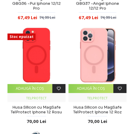
GBG36 -Pui Iphone 12/12
GBG37 -Angel Iphone
Pro
12/12 Pro
67,49 Lei
67,49 Lei
74,99 Lei
74,99 Lei
Stoc epuizat
ADAUGĂ ÎN COŞ
ADAUGĂ ÎN COŞ
TELPROTECT
TELPROTECT
Husa Silicon cu MagSafe
Husa Silicon cu MagSafe
TelProtect Iphone 12 Rosu
TelProtect Iphone 12 Roz
70,00 Lei
70,00 Lei