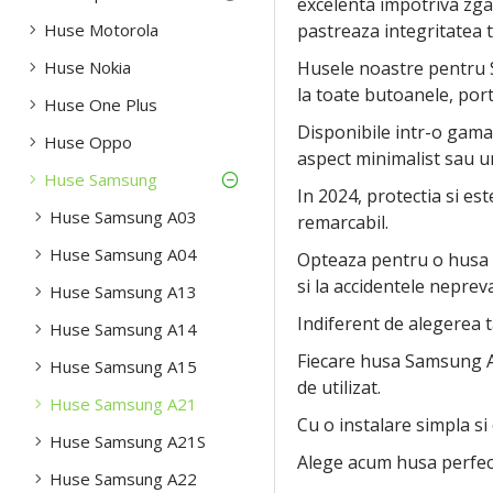
excelenta impotriva zgar
Huse Motorola
pastreaza integritatea te
Huse Nokia
Husele noastre pentru S
la toate butoanele, portu
Huse One Plus
Disponibile intr-o gama 
Huse Oppo
aspect minimalist sau u
Huse Samsung
In 2024, protectia si e
Huse Samsung A03
remarcabil.
Huse Samsung A04
Opteaza pentru o husa su
si la accidentele neprev
Huse Samsung A13
Indiferent de alegerea ta
Huse Samsung A14
Fiecare husa Samsung A2
Huse Samsung A15
de utilizat.
Huse Samsung A21
Cu o instalare simpla si
Huse Samsung A21S
Alege acum husa perfect
Huse Samsung A22