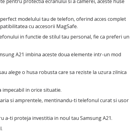
cate pentru protectia ecranului si a camerei, aceste huse
perfect modelului tau de telefon, oferind acces complet
mpatibilitatea cu accesorii MagSafe.
fonului in functie de stilul tau personal, fie ca preferi un
u Samsung A21 imbina aceste doua elemente intr-un mod
sau alege o husa robusta care sa reziste la uzura zilnica
 impecabil in orice situatie.
ria si amprentele, mentinandu-ti telefonul curat si usor
ru a-ti proteja investitia in noul tau Samsung A21.
l.