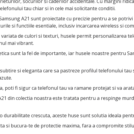
ieturilor, socurilor si caderilor accidentale. Cu margini ridi
lefonului tau chiar si in cele mai solicitante conditii.
amsung A21 sunt proiectate cu precizie pentru a se potrivi 
rile si functiile esentiale, inclusiv incarcarea wireless si co
variata de culori si texturi, husele permit personalizarea tele
nul mai vibrant.
stetica sunt la fel de importante, iar husele noastre pentr
btire si eleganta care sa pastreze profilul telefonului tau 
azute.
, poti fi sigur ca telefonul tau va ramane protejat si va arata
1 din colectia noastra este tratata pentru a respinge murda
 o durabilitate crescuta, aceste huse sunt solutia ideala pent
a si bucura-te de protectie maxima, fara a compromite stilu