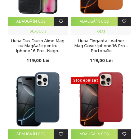
ADAUGĂ ÎN COŞ
ADAUGĂ ÎN COŞ
DUXDUCIS
OEM
Husa Dux Ducis Aimo Mag
Husa Eleganta Leather
cu MagSafe pentru
Mag Cover Iphone 16 Pro -
Iphone 16 Pro -Negru
Portocalie
119,00 Lei
119,00 Lei
Stoc epuizat
ADAUGĂ ÎN COŞ
ADAUGĂ ÎN COŞ