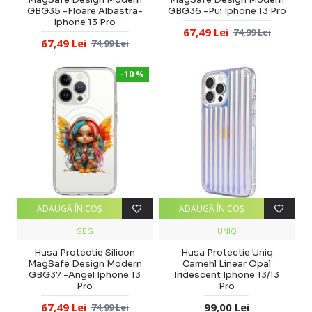
GBG35 -Floare Albastra-
GBG36 -Pui Iphone 13 Pro
Iphone 13 Pro
67,49 Lei
74,99 Lei
67,49 Lei
74,99 Lei
-10 %
ADAUGĂ ÎN COŞ
ADAUGĂ ÎN COŞ
GBG
UNIQ
Husa Protectie Silicon
Husa Protectie Uniq
MagSafe Design Modern
Camehl Linear Opal
GBG37 -Angel Iphone 13
Iridescent Iphone 13/13
Pro
Pro
67,49 Lei
99,00 Lei
74,99 Lei