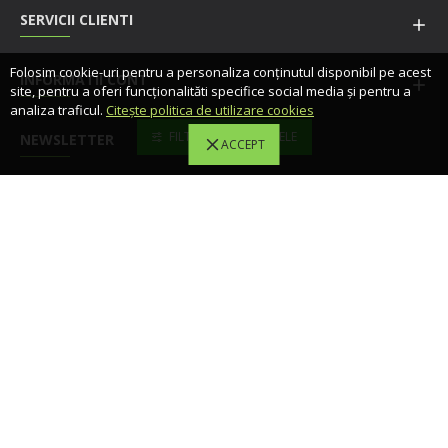
SERVICII CLIENTI
Folosim cookie-uri pentru a personaliza conținutul disponibil pe acest
INFORMATII CONT
site, pentru a oferi funcționalităti specifice social media și pentru a
analiza traficul.
Citește politica de utilizare cookies
FILTREAZA PRODUSELE
NEWSLETTER
ACCEPT
Fii la curent cu promotiile noastre si aboneaza-te la
newsletter
MA ABONEZ
Am citit şi sunt de acord cu
Politica de confidentialitate
© 2025 MOBILPHONE GSM PARTS SRL, CIF: RO 36661720 - Toate