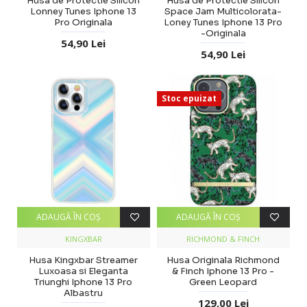
Husa de Protectie Silicon
Husa de Protectie Silicon
Lonney Tunes Iphone 13
Space Jam Multicolorata-
Pro Originala
Loney Tunes Iphone 13 Pro
-Originala
54,90 Lei
54,90 Lei
Stoc epuizat
ADAUGĂ ÎN COŞ
ADAUGĂ ÎN COŞ
KINGXBAR
RICHMOND & FINCH
Husa Kingxbar Streamer
Husa Originala Richmond
Luxoasa si Eleganta
& Finch Iphone 13 Pro -
Triunghi Iphone 13 Pro
Green Leopard
Albastru
129,00 Lei