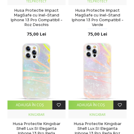
TELPROTECT
TELPROTECT
Husa Protectie Impact
Husa Protectie Impact
MagSafe cu Inel-Stand
MagSafe cu Inel-Stand
Iphone 13 Pro Compatibil -
Iphone 13 Pro Compatibil -
Roz Deschis
Verde
75,00 Lei
75,00 Lei
ADAUGĂ ÎN COŞ
ADAUGĂ ÎN COŞ
KINGXBAR
KINGXBAR
Husa Protectie Kingxbar
Husa Protectie Kingxbar
Shell Lux SI Eleganta
Shell Lux SI Eleganta
Iphone 13 Pro Perla
Iphone 13 Pro Perla Roz