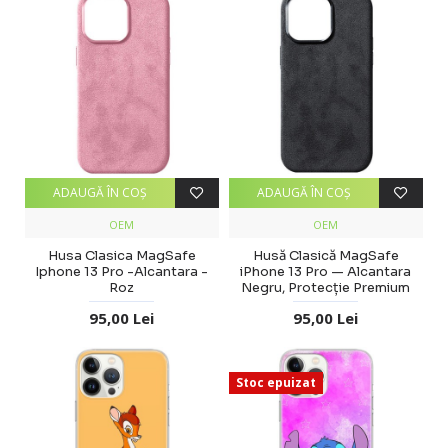
ADAUGĂ ÎN COŞ
ADAUGĂ ÎN COŞ
OEM
OEM
Husa Clasica MagSafe
Husă Clasică MagSafe
Iphone 13 Pro -Alcantara -
iPhone 13 Pro — Alcantara
Roz
Negru, Protecție Premium
95,00 Lei
95,00 Lei
Stoc epuizat