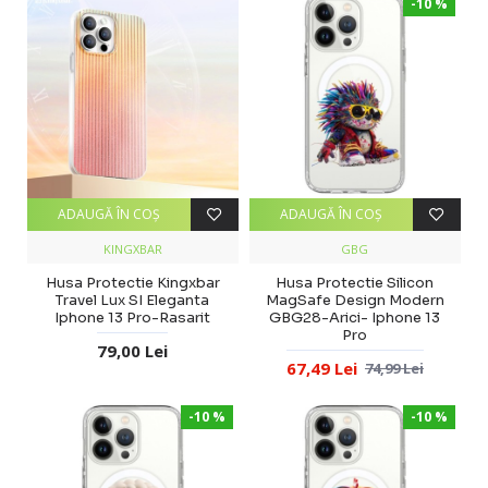
-10 %
ADAUGĂ ÎN COŞ
ADAUGĂ ÎN COŞ
KINGXBAR
GBG
Husa Protectie Kingxbar
Husa Protectie Silicon
Travel Lux SI Eleganta
MagSafe Design Modern
Iphone 13 Pro-Rasarit
GBG28-Arici- Iphone 13
Pro
79,00 Lei
67,49 Lei
74,99 Lei
-10 %
-10 %