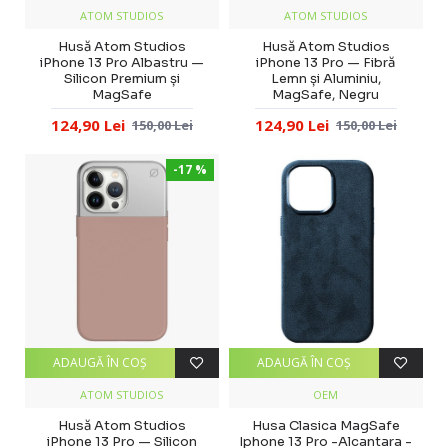
ATOM STUDIOS
ATOM STUDIOS
Husă Atom Studios
Husă Atom Studios
iPhone 13 Pro Albastru —
iPhone 13 Pro — Fibră
Silicon Premium și
Lemn și Aluminiu,
MagSafe
MagSafe, Negru
124,90 Lei
124,90 Lei
150,00 Lei
150,00 Lei
-17 %
ADAUGĂ ÎN COŞ
ADAUGĂ ÎN COŞ
ATOM STUDIOS
OEM
Husă Atom Studios
Husa Clasica MagSafe
iPhone 13 Pro — Silicon
Iphone 13 Pro -Alcantara -