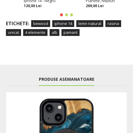
Iphone 14 - Negru
Planete, Neptun
120,00 Lei
269,00 Lei
ETICHETE:
bewood
iphone 14
lemn natural
rasina
unicat
4 elemente
alb
pamant
PRODUSE ASEMANATOARE