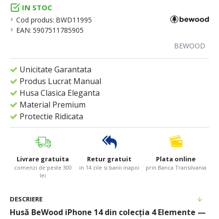
IN STOC
Cod produs:
BWD11995
EAN:
5907511785905
BEWOOD
Unicitate Garantata
Produs Lucrat Manual
Husa Clasica Eleganta
Material Premium
Protectie Ridicata
Livrare gratuita
Retur gratuit
Plata online
comenzi de peste 300
in 14 zile si banii inapoi
prin Banca Transilvania
lei
DESCRIERE
Husă BeWood iPhone 14 din colecția 4 Elemente —