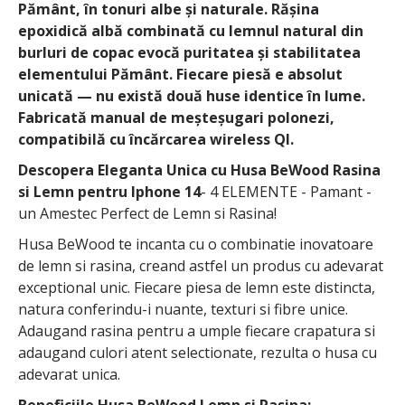
Pământ, în tonuri albe și naturale. Rășina
epoxidică albă combinată cu lemnul natural din
burluri de copac evocă puritatea și stabilitatea
elementului Pământ. Fiecare piesă e absolut
unicată — nu există două huse identice în lume.
Fabricată manual de meșteșugari polonezi,
compatibilă cu încărcarea wireless QI.
Descopera Eleganta Unica cu Husa BeWood Rasina
si Lemn pentru Iphone 14
- 4 ELEMENTE - Pamant -
un Amestec Perfect de Lemn si Rasina!
Husa BeWood te incanta cu o combinatie inovatoare
de lemn si rasina, creand astfel un produs cu adevarat
exceptional unic. Fiecare piesa de lemn este distincta,
natura conferindu-i nuante, texturi si fibre unice.
Adaugand rasina pentru a umple fiecare crapatura si
adaugand culori atent selectionate, rezulta o husa cu
adevarat unica.