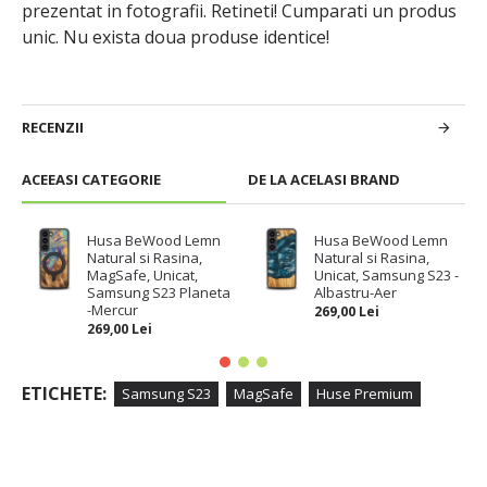
prezentat in fotografii. Retineti! Cumparati un produs
unic. Nu exista doua produse identice!
RECENZII
ACEEASI CATEGORIE
DE LA ACELASI BRAND
Husa BeWood Lemn
Husa BeWood Lemn
Natural si Rasina,
Natural si Rasina,
MagSafe, Unicat,
Unicat, Samsung S23 -
Samsung S23 Planeta
Albastru-Aer
-Mercur
269,00 Lei
269,00 Lei
ETICHETE:
Samsung S23
MagSafe
Huse Premium