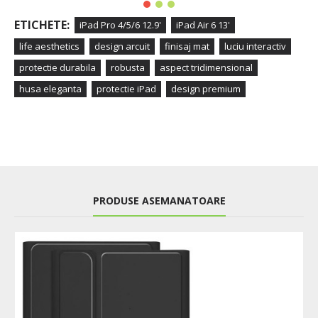
ETICHETE:
iPad Pro 4/5/6 12.9'
iPad Air 6 13'
life aesthetics
design arcuit
finisaj mat
luciu interactiv
protectie durabila
robusta
aspect tridimensional
husa eleganta
protectie iPad
design premium
PRODUSE ASEMANATOARE