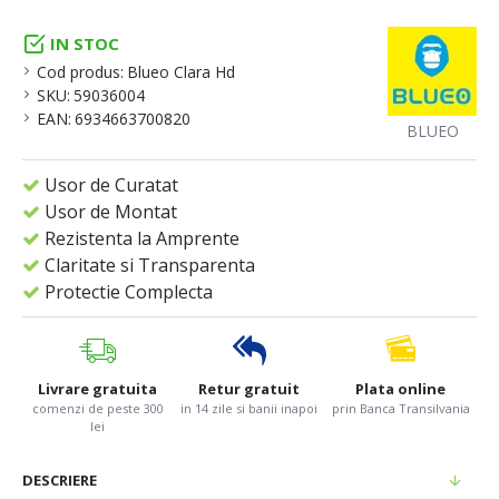
IN STOC
Cod produs:
Blueo Clara Hd
SKU:
59036004
EAN:
6934663700820
BLUEO
Usor de Curatat
Usor de Montat
Rezistenta la Amprente
Claritate si Transparenta
Protectie Complecta
Livrare gratuita
Retur gratuit
Plata online
comenzi de peste 300
in 14 zile si banii inapoi
prin Banca Transilvania
lei
DESCRIERE