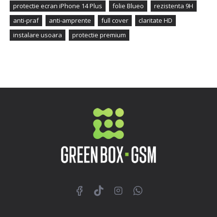
protectie ecran iPhone 14 Plus
folie Blueo
rezistenta 9H
anti-praf
anti-amprente
full cover
claritate HD
instalare usoara
protectie premium