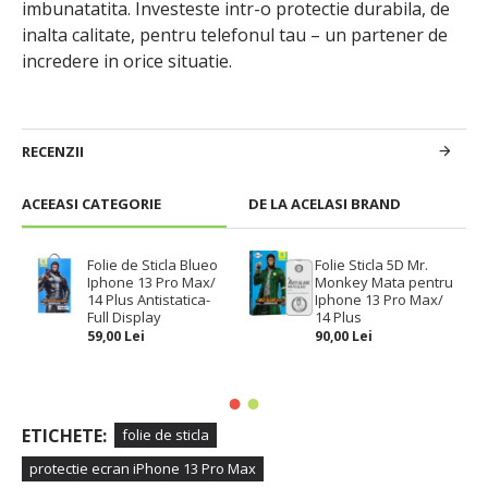
imbunatatita. Investeste intr-o protectie durabila, de
inalta calitate, pentru telefonul tau – un partener de
incredere in orice situatie.
RECENZII
ACEEASI CATEGORIE
DE LA ACELASI BRAND
Folie de Sticla Blueo
Folie Sticla 5D Mr.
Iphone 13 Pro Max/
Monkey Mata pentru
14 Plus Antistatica-
Iphone 13 Pro Max/
Full Display
14 Plus
59,00 Lei
90,00 Lei
ETICHETE:
folie de sticla
protectie ecran iPhone 13 Pro Max