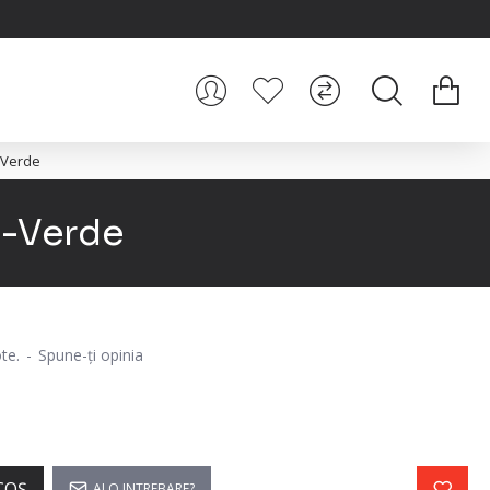
-Verde
 -Verde
te.
-
Spune-ţi opinia
COŞ
AI O INTREBARE?