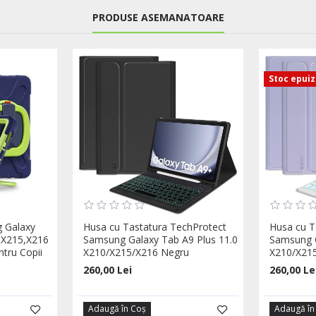
PRODUSE ASEMANATOARE
Stoc epui
 Galaxy
Husa cu Tastatura TechProtect
Husa cu T
,X215,X216
Samsung Galaxy Tab A9 Plus 11.0
Samsung G
tru Copii
X210/X215/X216 Negru
X210/X215
260,00 Lei
260,00 Le
Adaugă în Coş
Adaugă în