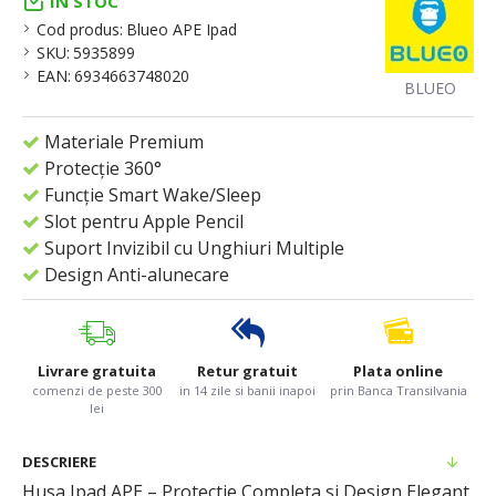
IN STOC
Cod produs:
Blueo APE Ipad
SKU:
5935899
EAN:
6934663748020
BLUEO
Materiale Premium
Protecție 360°
Funcție Smart Wake/Sleep
Slot pentru Apple Pencil
Suport Invizibil cu Unghiuri Multiple
Design Anti-alunecare
Livrare gratuita
Retur gratuit
Plata online
comenzi de peste 300
in 14 zile si banii inapoi
prin Banca Transilvania
lei
DESCRIERE
Husa Ipad APE – Protectie Completa si Design Elegant