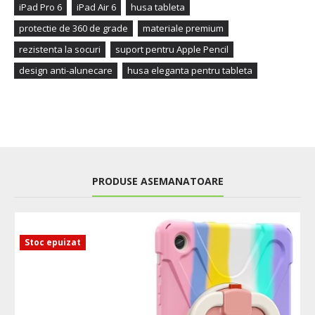
iPad Pro 6
iPad Air 6
husa tableta
protectie de 360 de grade
materiale premium
rezistenta la socuri
suport pentru Apple Pencil
design anti-alunecare
husa eleganta pentru tableta
PRODUSE ASEMANATOARE
Stoc epuizat