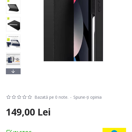
Bazată pe 0 note.
-
Spune-ţi opinia
149,00 Lei