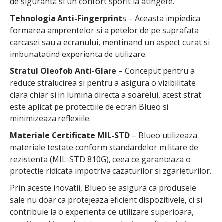
de siguranta si un confort sporit la atingere.
Tehnologia Anti-Fingerprint
s – Aceasta impiedica
formarea amprentelor si a petelor de pe suprafata
carcasei sau a ecranului, mentinand un aspect curat si
imbunatatind experienta de utilizare.
Stratul Oleofob Anti-Glare
– Conceput pentru a
reduce stralucirea si pentru a asigura o vizibilitate
clara chiar si in lumina directa a soarelui, acest strat
este aplicat pe protectiile de ecran Blueo si
minimizeaza reflexiile.
Materiale Certificate MIL-STD
– Blueo utilizeaza
materiale testate conform standardelor militare de
rezistenta (MIL-STD 810G), ceea ce garanteaza o
protectie ridicata impotriva cazaturilor si zgarieturilor.
Prin aceste inovatii, Blueo se asigura ca produsele
sale nu doar ca protejeaza eficient dispozitivele, ci si
contribuie la o experienta de utilizare superioara,