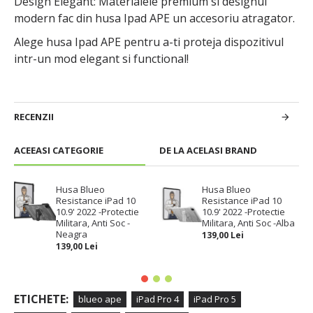
Design Elegant: Materialele premium si designul
modern fac din husa Ipad APE un accesoriu atragator.
Alege husa Ipad APE pentru a-ti proteja dispozitivul
intr-un mod elegant si functional!
RECENZII
ACEEASI CATEGORIE
DE LA ACELASI BRAND
Husa Blueo
Husa Blueo
Resistance iPad 10
Resistance iPad 10
10.9' 2022 -Protectie
10.9' 2022 -Protectie
Militara, Anti Soc -
Militara, Anti Soc -Alba
Neagra
139,00 Lei
139,00 Lei
ETICHETE:
blueo ape
iPad Pro 4
iPad Pro 5