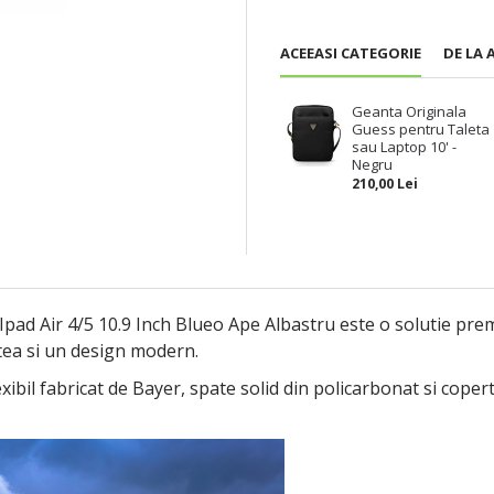
ACEEASI CATEGORIE
DE LA 
Geanta Originala
Guess pentru Taleta
sau Laptop 10' -
Negru
210,00 Lei
/ Ipad Air 4/5 10.9 Inch Blueo Ape Albastru este o solutie pr
atea si un design modern.
lexibil fabricat de Bayer, spate solid din policarbonat si cop