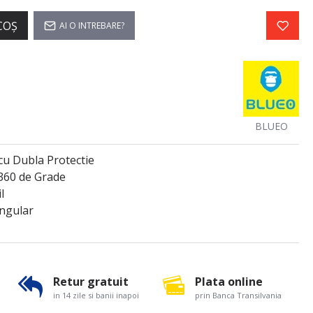
COŞ
AI O INTREBARE?
BLUEO
cu Dubla Protectie
360 de Grade
l
Angular
Retur gratuit
Plata online
in 14 zile si banii inapoi
prin Banca Transilvania