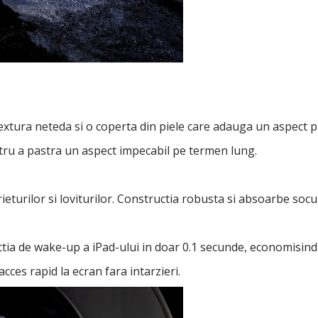
 textura neteda si o coperta din piele care adauga un aspect
entru a pastra un aspect impecabil pe termen lung.
urilor si loviturilor. Constructia robusta si absoarbe socurile 
tia de wake-up a iPad-ului in doar 0.1 secunde, economisind 
cces rapid la ecran fara intarzieri.