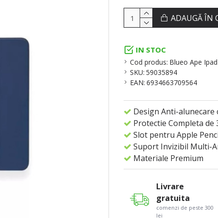
ADAUGĂ ÎN 
IN STOC
Cod produs:
Blueo Ape Ipad
SKU:
59035894
EAN:
6934663709564
Design Anti-alunecare 
Protectie Completa de 
Slot pentru Apple Penci
Suport Invizibil Multi-
Materiale Premium
Livrare
gratuita
comenzi de peste 300
lei