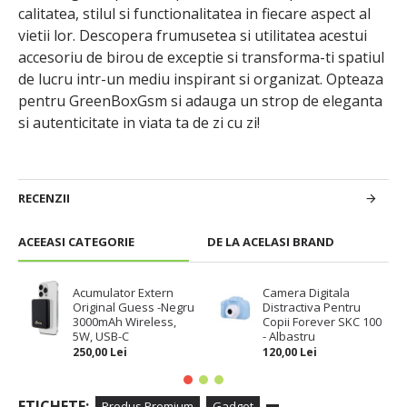
calitatea, stilul si functionalitatea in fiecare aspect al
vietii lor. Descopera frumusetea si utilitatea acestui
accesoriu de birou de exceptie si transforma-ti spatiul
de lucru intr-un mediu inspirant si organizat. Opteaza
pentru GreenBoxGsm si adauga un strop de eleganta
si autenticitate in viata ta de zi cu zi!
RECENZII
ACEEASI CATEGORIE
DE LA ACELASI BRAND
Acumulator Extern
Camera Digitala
Original Guess -Negru
Distractiva Pentru
3000mAh Wireless,
Copii Forever SKC 100
5W, USB-C
- Albastru
250,00 Lei
120,00 Lei
ETICHETE:
Produs Premium
Gadget