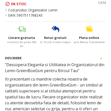
OEM
IN STOC
Cod produs:
Organizator Lemn
EAN:
5907511768243
Livrare gratuita
Retur gratuit
Plata online
comenzi de peste 300
in 14 zile si banii inapoi
prin Banca Transilvania
lei
DESCRIERE
"Descopera Eleganta si Utilitatea in Organizatorul din
Lemn GreenBoxGsm pentru Biroul Tau"
Iti prezentam cu mandrie colectia noastra de
organizatoare din lemn GreenBoxGsm - un simbol al
calitatii superioare si al stilului atemporal pentru
spatiul tau de lucru. Fiecare organizator este realizat
cu atentie deosebita fata de detalii, folosind lemn de
nuc american selectat cu grija, pentru a-ti oferi un