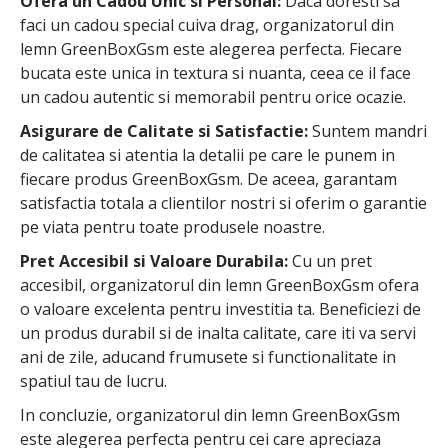
Ofera un Cadou Unic si Personal:
Daca doresti sa
faci un cadou special cuiva drag, organizatorul din
lemn GreenBoxGsm este alegerea perfecta. Fiecare
bucata este unica in textura si nuanta, ceea ce il face
un cadou autentic si memorabil pentru orice ocazie.
Asigurare de Calitate si Satisfactie:
Suntem mandri
de calitatea si atentia la detalii pe care le punem in
fiecare produs GreenBoxGsm. De aceea, garantam
satisfactia totala a clientilor nostri si oferim o garantie
pe viata pentru toate produsele noastre.
Pret Accesibil si Valoare Durabila:
Cu un pret
accesibil, organizatorul din lemn GreenBoxGsm ofera
o valoare excelenta pentru investitia ta. Beneficiezi de
un produs durabil si de inalta calitate, care iti va servi
ani de zile, aducand frumusete si functionalitate in
spatiul tau de lucru.
In concluzie, organizatorul din lemn GreenBoxGsm
este alegerea perfecta pentru cei care apreciaza