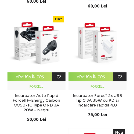
60,00 Lei
60,00 Lei
Hot
ADAUGĂ ÎN COŞ
ADAUGĂ ÎN COŞ
FORCELL
FORCELL
Incarcator Auto Rapid
Incarcator Forcell 2x USB
Forcell F-Energy Carbon
Tip C 3A 35W cu PD si
CC50-1C Type C PD 3A
incarcare rapida 4.0
20W - Negru
75,00 Lei
50,00 Lei
Nou