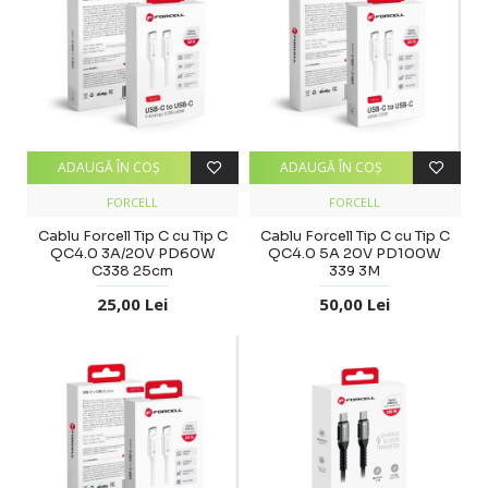
ADAUGĂ ÎN COŞ
ADAUGĂ ÎN COŞ
FORCELL
FORCELL
Cablu Forcell Tip C cu Tip C
Cablu Forcell Tip C cu Tip C
QC4.0 3A/20V PD60W
QC4.0 5A 20V PD100W
C338 25cm
339 3M
25,00 Lei
50,00 Lei