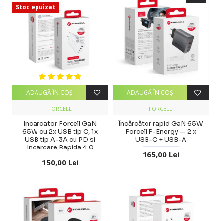
Stoc epuizat
ADAUGĂ ÎN COŞ
ADAUGĂ ÎN COŞ
FORCELL
FORCELL
Incarcator Forcell GaN
Încărcător rapid GaN 65W
65W cu 2x USB tip C, 1x
Forcell F-Energy — 2 x
USB tip A-3A cu PD si
USB-C + USB-A
Incarcare Rapida 4.0
165,00 Lei
150,00 Lei