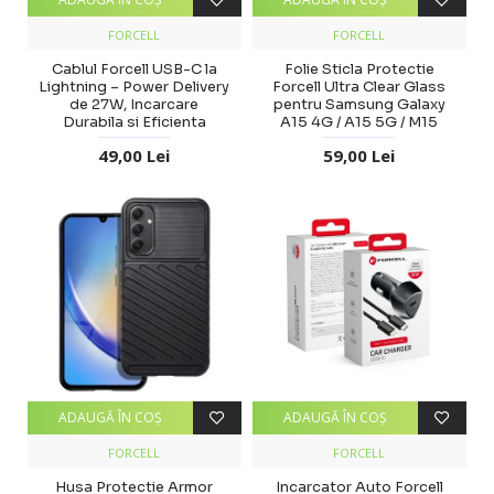
FORCELL
FORCELL
Cablul Forcell USB-C la
Folie Sticla Protectie
Lightning – Power Delivery
Forcell Ultra Clear Glass
de 27W, Incarcare
pentru Samsung Galaxy
Durabila si Eficienta
A15 4G / A15 5G / M15
49,00 Lei
59,00 Lei
ADAUGĂ ÎN COŞ
ADAUGĂ ÎN COŞ
FORCELL
FORCELL
Husa Protectie Armor
Incarcator Auto Forcell