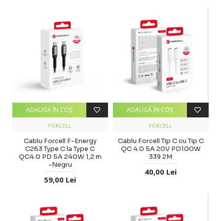
ADAUGĂ ÎN COŞ
ADAUGĂ ÎN COŞ
FORCELL
FORCELL
Cablu Forcell F-Energy
Cablu Forcell Tip C cu Tip C
C263 Type C la Type C
QC 4.0 5A 20V PD100W
QC4.0 PD 5A 240W 1,2 m
339 2M
-Negru
40,00 Lei
59,00 Lei