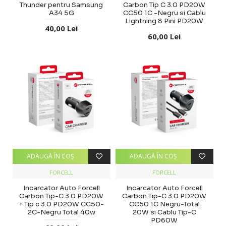
Thunder pentru Samsung
Carbon Tip C 3.0 PD20W
A34 5G
CC50 1C -Negru si Cablu
Lightning 8 Pini PD20W
40,00 Lei
60,00 Lei
ADAUGĂ ÎN COŞ
ADAUGĂ ÎN COŞ
FORCELL
FORCELL
Incarcator Auto Forcell
Incarcator Auto Forcell
Carbon Tip-C 3.0 PD20W
Carbon Tip-C 3.0 PD20W
+ Tip c 3.0 PD20W CC50-
CC50 1C Negru-Total
2C-Negru Total 40w
20W si Cablu Tip-C
PD60W