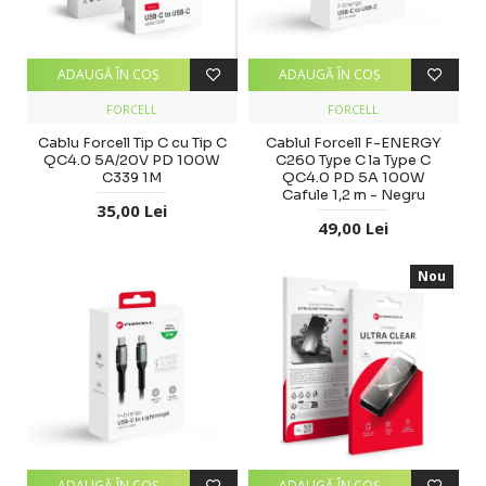
ADAUGĂ ÎN COŞ
ADAUGĂ ÎN COŞ
FORCELL
FORCELL
Cablu Forcell Tip C cu Tip C
Cablul Forcell F-ENERGY
QC4.0 5A/20V PD 100W
C260 Type C la Type C
C339 1M
QC4.0 PD 5A 100W
Cafule 1,2 m - Negru
35,00 Lei
49,00 Lei
Nou
ADAUGĂ ÎN COŞ
ADAUGĂ ÎN COŞ