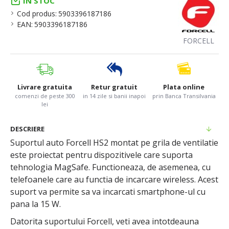
IN STOC
Cod produs:
5903396187186
EAN:
5903396187186
FORCELL
Livrare gratuita
Retur gratuit
Plata online
comenzi de peste 300
in 14 zile si banii inapoi
prin Banca Transilvania
lei
DESCRIERE
Suportul auto Forcell HS2 montat pe grila de ventilatie
este proiectat pentru dispozitivele care suporta
tehnologia MagSafe. Functioneaza, de asemenea, cu
telefoanele care au functia de incarcare wireless. Acest
suport va permite sa va incarcati smartphone-ul cu
pana la 15 W.
Datorita suportului Forcell, veti avea intotdeauna