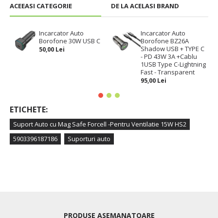
ACEEASI CATEGORIE
DE LA ACELASI BRAND
Incarcator Auto
Incarcator Auto
Borofone 30W USB C
Borofone BZ26A
Shadow USB + TYPE C
50,00 Lei
- PD 43W 3A +Cablu
1USB Type C-Lightning
Fast - Transparent
95,00 Lei
ETICHETE:
Suport Auto cu Mag Safe Forcell -Pentru Ventilatie 15W HS2
5903396187186
Suporturi auto
PRODUSE ASEMANATOARE