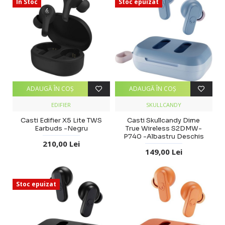
In Stoc
Stoc epuizat
ADAUGĂ ÎN COŞ
ADAUGĂ ÎN COŞ
EDIFIER
SKULLCANDY
Casti Edifier X5 Lite TWS
Casti Skullcandy Dime
Earbuds -Negru
True Wireless S2DMW-
P740 -Albastru Deschis
210,00 Lei
149,00 Lei
Stoc epuizat