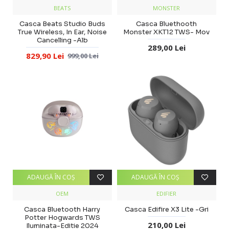
BEATS
MONSTER
Casca Beats Studio Buds
Casca Bluethooth
True Wireless, In Ear, Noise
Monster XKT12 TWS- Mov
Cancelling -Alb
289,00 Lei
829,90 Lei
999,00 Lei
ADAUGĂ ÎN COŞ
ADAUGĂ ÎN COŞ
OEM
EDIFIER
Casca Bluetooth Harry
Casca Edifire X3 Lite -Gri
Potter Hogwards TWS
210,00 Lei
Iluminata-Editie 2024