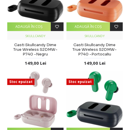
ADAUGĂ ÎN COŞ
ADAUGĂ ÎN COŞ
SKULLCANDY
SKULLCANDY
Casti Skullcandy Dime
Casti Skullcandy Dime
True Wireless S2DMW-
True Wireless S2DMW-
P740 -Negru
P740 -Portocaliu
149,00 Lei
149,00 Lei
Stoc epuizat
Stoc epuizat