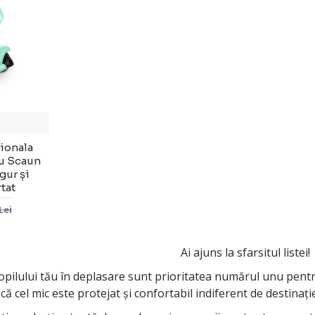
tionala
cu Scaun
gur și
tat
Lei
Ai ajuns la sfarsitul listei!
copilului tău în deplasare sunt prioritatea numărul unu pent
a că cel mic este protejat și confortabil indiferent de destinați