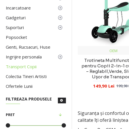
Incarcatoare
Gadgeturi
Suporturi
Popsocket
Genti, Rucsacuri, Huse
OEM
Ingrijire personala
Trotineta Multifunc
pentru Copii 2-in-1 
Transport Copii
– Reglabil,Verde, Si
Colectia Tineri Artisti
Ușor de Transpor
149,90 Lei
Ofertele Lunii
199,90 
FILTREAZA PRODUSELE
Siguranța și confortul 
PRET
calitate îți oferă liniște