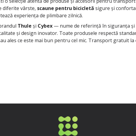
o selecție atentă de produse și accesorii pentru transportu
e diferite vârste,
scaune pentru bicicletă
sigure și conforta
ează experiența de plimbare zilnică.
 brandul
Thule
și
Cybex
— nume de referință în siguranța și 
 calitate și design inovator. Toate produsele respectă stand
 au ales ce este mai bun pentru cel mic. Transport gratuit la