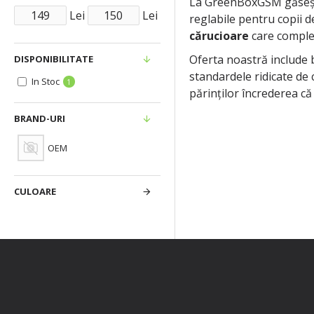
La GreenBoxGSM găsești 
Lei
Lei
reglabile pentru copii d
cărucioare
care complet
Oferta noastră include
DISPONIBILITATE
standardele ridicate de
In Stoc
1
părinților încrederea că
BRAND-URI
OEM
CULOARE