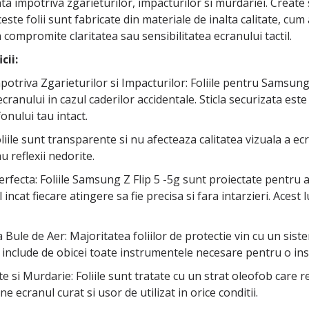
nta impotriva zgarieturilor, impacturilor si murdariei. Create
ste folii sunt fabricate din materiale de inalta calitate, cum a
 compromite claritatea sau sensibilitatea ecranului tactil.
cii:
potriva Zgarieturilor si Impacturilor: Foliile pentru Samsung
ranului in cazul caderilor accidentale. Sticla securizata este d
onului tau intact.
Foliile sunt transparente si nu afecteaza calitatea vizuala a ec
au reflexii nedorite.
 Perfecta: Foliile Samsung Z Flip 5 -5g sunt proiectate pentr
el incat fiecare atingere sa fie precisa si fara intarzieri. Aces
ra Bule de Aer: Majoritatea foliilor de protectie vin cu un sis
 include de obicei toate instrumentele necesare pentru o inst
te si Murdarie: Foliile sunt tratate cu un strat oleofob car
e ecranul curat si usor de utilizat in orice conditii.