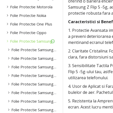
oferind o bariera eficie
Folie Protectie Motorola
Samsung Z Flip 5 -5g, ace
protectie robusta fara a
Folie Protectie Nokia
Caracteristici si Benefi
Folie Protectie One Plus
1. Protectie Avansata im
Folie Protectie Oppo
a preveni deteriorarea ec
Folie Protectie Samsung
mentinand ecranul telef
Folie Protectie Samsung S20
2. Claritate Cristalina: 
clara, fara distorsiuni s
Folie Protectie Samsung S20 FE
3. Sensibilitate Tactila
Folie Protectie Samsung S21 plus
Flip 5 -5g-ului tau, astf
Folie Protectie Samsung S21 ultra
utilizarea telefonului.
Folie Protectie Samsung S22
4. Usor de Aplicat si Fa
bulelor de aer. Pachetul
Folie Protectie Samsung S22 plus
5. Rezistenta la Ampren
Folie Protectie Samsung S22 ultra
ecran. Acest lucru mentin
Folie Protectie Samsung S23 ultra