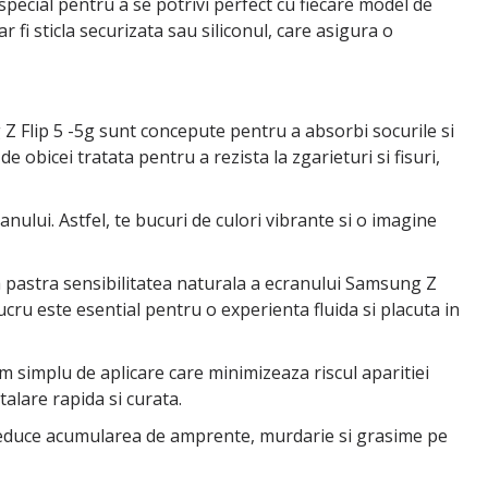
 special pentru a se potrivi perfect cu fiecare model de
r fi sticla securizata sau siliconul, care asigura o
 Z Flip 5 -5g sunt concepute pentru a absorbi socurile si
e obicei tratata pentru a rezista la zgarieturi si fisuri,
ranului. Astfel, te bucuri de culori vibrante si o imagine
u a pastra sensibilitatea naturala a ecranului Samsung Z
t lucru este esential pentru o experienta fluida si placuta in
tem simplu de aplicare care minimizeaza riscul aparitiei
alare rapida si curata.
e reduce acumularea de amprente, murdarie si grasime pe