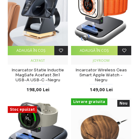
ADAUGĂ ÎN COŞ
ADAUGĂ ÎN COŞ
ACEFAST
JOYROOM
Incarcator Statie Inductie
Incarcator Wireless Ceas
MagSafe Acefast 3in1
Smart Apple Watch -
USB-A USB-C -Negru
Negru
198,00 Lei
149,00 Lei
Livrare gratuita
Nou
Stoc epuizat