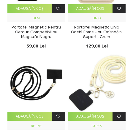
ADAUGĂ ÎN COŞ
ADAUGĂ ÎN COŞ
OEM
UNIQ
Portofel Magnetic Pentru
Portofel Magnetic Uniq
Carduri Compatibil cu
Coehl Esme - cu Oglindă si
Magsafe Negru
Suport -Crem
59,00 Lei
129,00 Lei
ADAUGĂ ÎN COŞ
ADAUGĂ ÎN COŞ
BELINE
GUESS