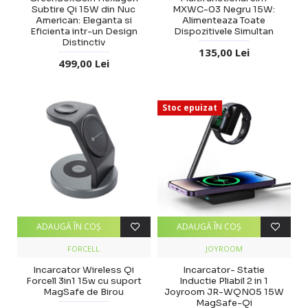
Subtire Qi 15W din Nuc
MXWC-03 Negru 15W:
American: Eleganta si
Alimenteaza Toate
Eficienta intr-un Design
Dispozitivele Simultan
Distinctiv
135,00 Lei
499,00 Lei
Stoc epuizat
ADAUGĂ ÎN COŞ
ADAUGĂ ÎN COŞ
FORCELL
JOYROOM
Incarcator Wireless Qi
Incarcator- Statie
Forcell 3in1 15w cu suport
Inductie Pliabil 2 in 1
MagSafe de Birou
Joyroom JR-WQN05 15W
MagSafe-Qi