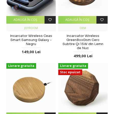
ADAUGĂ ÎN COŞ
ADAUGĂ ÎN COŞ
JOYROOM
OEM
Incarcator Wireless Ceas
Incarcator Wireless
Smart Samsung Galaxy -
GreenBoxGsm Cerc
Negru
Subtire Qi 15W din Lemn
de Nuc
149,00 Lei
499,00 Lei
Livrare gratuita
Livrare gratuita
Stoc epuizat