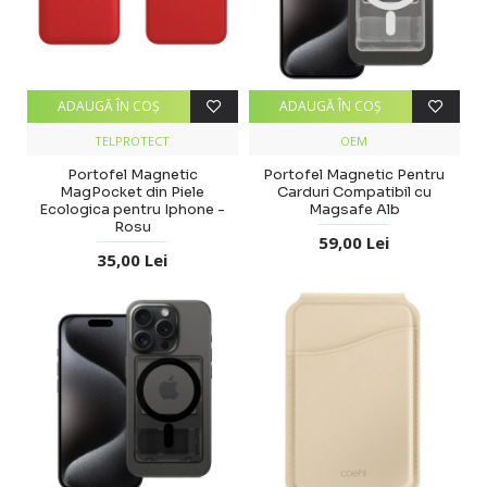
ADAUGĂ ÎN COŞ
ADAUGĂ ÎN COŞ
TELPROTECT
OEM
Portofel Magnetic
Portofel Magnetic Pentru
MagPocket din Piele
Carduri Compatibil cu
Ecologica pentru Iphone -
Magsafe Alb
Rosu
59,00 Lei
35,00 Lei