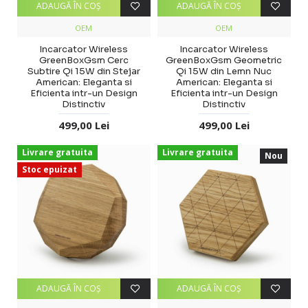
ADAUGĂ ÎN COŞ
ADAUGĂ ÎN COŞ
OEM
OEM
Incarcator Wireless
Incarcator Wireless
GreenBoxGsm Cerc
GreenBoxGsm Geometric
Subtire Qi 15W din Stejar
Qi 15W din Lemn Nuc
American: Eleganta si
American: Eleganta si
Eficienta intr-un Design
Eficienta intr-un Design
Distinctiv
Distinctiv
499,00 Lei
499,00 Lei
Livrare gratuita
Livrare gratuita
Nou
Stoc epuizat
ADAUGĂ ÎN COŞ
ADAUGĂ ÎN COŞ