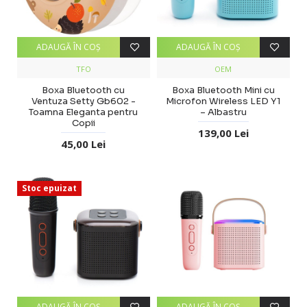
ADAUGĂ ÎN COŞ
ADAUGĂ ÎN COŞ
TFO
OEM
Boxa Bluetooth cu
Boxa Bluetooth Mini cu
Ventuza Setty Gb602 -
Microfon Wireless LED Y1
Toamna Eleganta pentru
– Albastru
Copii
139,00 Lei
45,00 Lei
Stoc epuizat
ADAUGĂ ÎN COŞ
ADAUGĂ ÎN COŞ