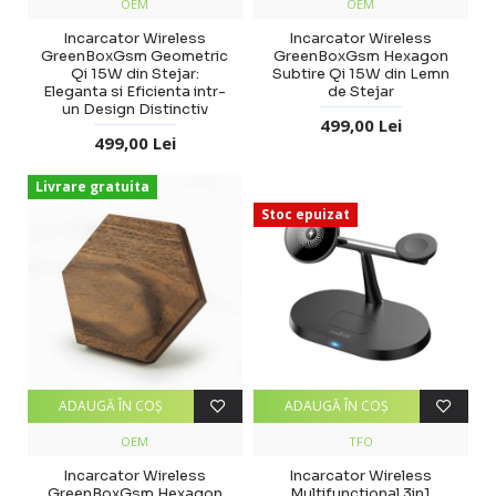
OEM
OEM
Incarcator Wireless
Incarcator Wireless
GreenBoxGsm Geometric
GreenBoxGsm Hexagon
Qi 15W din Stejar:
Subtire Qi 15W din Lemn
Eleganta si Eficienta intr-
de Stejar
un Design Distinctiv
499,00 Lei
499,00 Lei
Livrare gratuita
Stoc epuizat
ADAUGĂ ÎN COŞ
ADAUGĂ ÎN COŞ
OEM
TFO
Incarcator Wireless
Incarcator Wireless
GreenBoxGsm Hexagon
Multifunctional 3in1