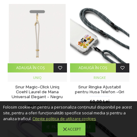
ADAUGĂ ÎN COŞ
ADAUGĂ ÎN COŞ
UNIQ
RINGKE
Snur Magic-Click Uniq
Snur Ringke Ajustabil
Coehl Laurel de Mana
pentru Husa Telefon -Gri
Universal Elegant - Negru
60,00 Lei
99,00 Lei
Folosim cookie-uri pentru a personaliza conținutul disponibil pe acest
site, pentru a oferi funcționalităti specifice social media și pentru a
analiza traficul.
Citește politica de utilizare cookies
FILTREAZA PRODUSELE
ACCEPT