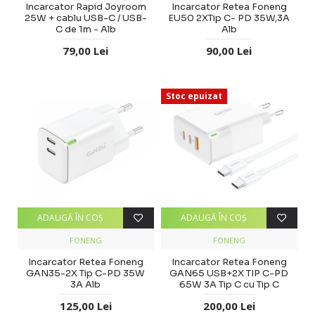
Incarcator Rapid Joyroom
Incarcator Retea Foneng
25W + cablu USB-C / USB-
EU50 2XTip C- PD 35W,3A
C de 1m - Alb
Alb
79,00 Lei
90,00 Lei
Stoc epuizat
ADAUGĂ ÎN COŞ
ADAUGĂ ÎN COŞ
FONENG
FONENG
Incarcator Retea Foneng
Incarcator Retea Foneng
GAN35-2X Tip C-PD 35W
GAN65 USB+2X TIP C-PD
3A Alb
65W 3A Tip C cu Tip C
125,00 Lei
200,00 Lei