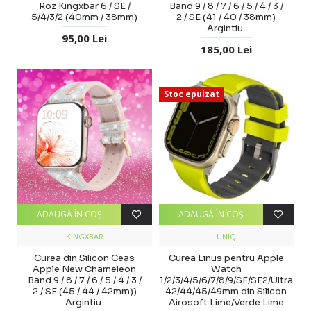
Roz Kingxbar 6 / SE /
Band 9 / 8 / 7 / 6 / 5 / 4 / 3 /
5/4/3/2 (40mm / 38mm)
2 / SE (41 / 40 / 38mm)
Argintiu.
95,00 Lei
185,00 Lei
Stoc epuizat
ADAUGĂ ÎN COŞ
ADAUGĂ ÎN COŞ
KINGXBAR
UNIQ
Curea din Silicon Ceas
Curea Linus pentru Apple
Apple New Chameleon
Watch
Band 9 / 8 / 7 / 6 / 5 / 4 / 3 /
1/2/3/4/5/6/7/8/9/SE/SE2/Ultra
2 / SE (45 / 44 / 42mm))
42/44/45/49mm din Silicon
Argintiu.
Airosoft Lime/Verde Lime