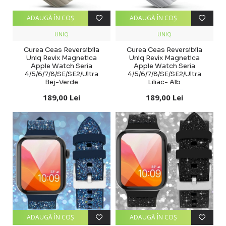
ADAUGĂ ÎN COŞ
ADAUGĂ ÎN COŞ
UNIQ
UNIQ
Curea Ceas Reversibila
Curea Ceas Reversibila
Uniq Revix Magnetica
Uniq Revix Magnetica
Apple Watch Seria
Apple Watch Seria
4/5/6/7/8/SE/SE2/Ultra
4/5/6/7/8/SE/SE2/Ultra
Bej-Verde
Liliac- Alb
189,00 Lei
189,00 Lei
ADAUGĂ ÎN COŞ
ADAUGĂ ÎN COŞ