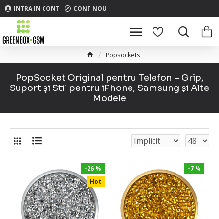
INTRA IN CONT
CONT NOU
Popsockets
PopSocket Original pentru Telefon – Grip,
Suport și Stil pentru iPhone, Samsung și Alte
Modele
-26 %
-7 %
Hot