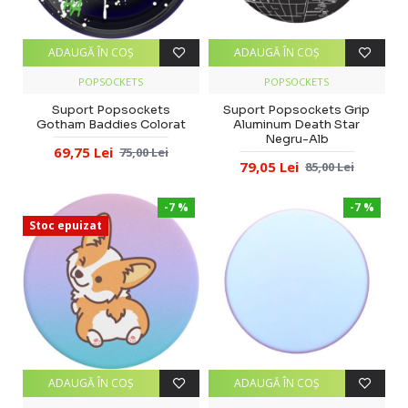
ADAUGĂ ÎN COŞ
ADAUGĂ ÎN COŞ
POPSOCKETS
POPSOCKETS
Suport Popsockets
Suport Popsockets Grip
Gotham Baddies Colorat
Aluminum Death Star
Negru-Alb
69,75 Lei
75,00 Lei
79,05 Lei
85,00 Lei
-7 %
-7 %
Stoc epuizat
ADAUGĂ ÎN COŞ
ADAUGĂ ÎN COŞ