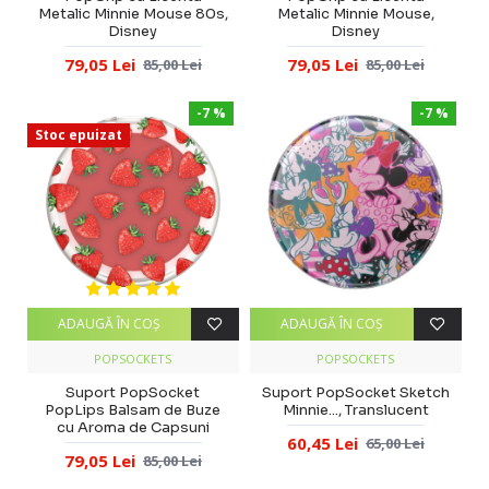
Metalic Minnie Mouse 80s,
Metalic Minnie Mouse,
Disney
Disney
79,05 Lei
79,05 Lei
85,00 Lei
85,00 Lei
-7 %
-7 %
Stoc epuizat
ADAUGĂ ÎN COŞ
ADAUGĂ ÎN COŞ
POPSOCKETS
POPSOCKETS
Suport PopSocket
Suport PopSocket Sketch
PopLips Balsam de Buze
Minnie..., Translucent
cu Aroma de Capsuni
60,45 Lei
65,00 Lei
79,05 Lei
85,00 Lei