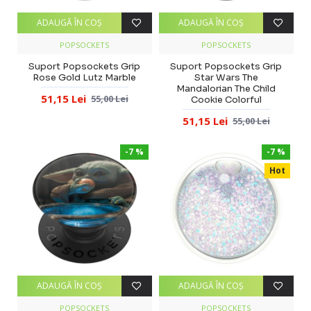
ADAUGĂ ÎN COŞ
ADAUGĂ ÎN COŞ
POPSOCKETS
POPSOCKETS
Suport Popsockets Grip
Suport Popsockets Grip
Rose Gold Lutz Marble
Star Wars The
Mandalorian The Child
51,15 Lei
55,00 Lei
Cookie Colorful
51,15 Lei
55,00 Lei
-7 %
-7 %
Hot
ADAUGĂ ÎN COŞ
ADAUGĂ ÎN COŞ
POPSOCKETS
POPSOCKETS