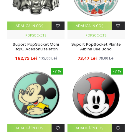
ADAUGĂ ÎN COŞ
ADAUGĂ ÎN COŞ
POPSOCKETS
POPSOCKETS
Suport PopSocket Ochi
Suport PopSocket Plante
Tigru, Acesoriu telefon
Albina Bee Boho
162,75 Lei
73,47 Lei
175,00 Lei
79,00 Lei
-7 %
-7 %
ADAUGĂ ÎN COŞ
ADAUGĂ ÎN COŞ