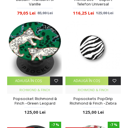
Vanilie
Telefon Universal
79,05 Lei
116,25 Lei
85,00 Lei
125,00 Lei
ADAUGĂ ÎN COŞ
ADAUGĂ ÎN COŞ
RICHMOND & FINCH
RICHMOND & FINCH
Popsocket Richmond &
Popsockets PopGrip
Finch -Green Leopard
Richmond & Finch -Zebra
125,00 Lei
125,00 Lei
-7 %
-7 %