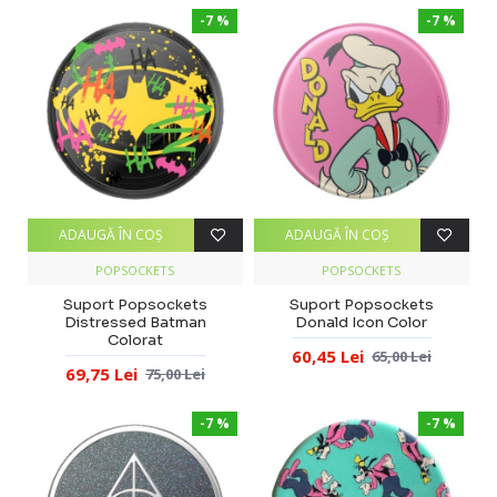
-7 %
-7 %
ADAUGĂ ÎN COŞ
ADAUGĂ ÎN COŞ
POPSOCKETS
POPSOCKETS
Suport Popsockets
Suport Popsockets
Distressed Batman
Donald Icon Color
Colorat
60,45 Lei
65,00 Lei
69,75 Lei
75,00 Lei
-7 %
-7 %