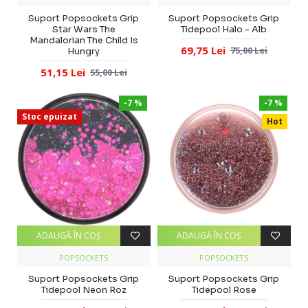
Suport Popsockets Grip
Suport Popsockets Grip
Star Wars The
Tidepool Halo - Alb
Mandalorian The Child Is
69,75 Lei
75,00 Lei
Hungry
51,15 Lei
55,00 Lei
-7 %
-7 %
Stoc epuizat
Hot
ADAUGĂ ÎN COŞ
ADAUGĂ ÎN COŞ
POPSOCKETS
POPSOCKETS
Suport Popsockets Grip
Suport Popsockets Grip
Tidepool Neon Roz
Tidepool Rose