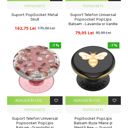
POPSOCKETS
POPSOCKETS
Suport PopSocket Metal
Suport Telefon Universal
Skull
Popsocket PopLips
Balsam -Lavanda si Vanilie
162,75 Lei
175,00 Lei
79,05 Lei
85,00 Lei
-7 %
-7 %
ADAUGĂ ÎN COŞ
ADAUGĂ ÎN COŞ
POPSOCKETS
POPSOCKETS
Suport Telefon Universal
PopSocket PopLips
Popsocket PopLips
Balsam Buze Miere și
Balsam -Trandafiri si
Mentă Bee — Suport