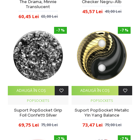
The Drama, Minnie
Checker Negru-Alb
Translucent
45,57 Lei
49,00 Lei
60,45 Lei
65,00 Lei
-7 %
-7 %
ADAUGĂ ÎN COŞ
ADAUGĂ ÎN COŞ
POPSOCKETS
POPSOCKETS
Suport PopSocket Grip
Suport PopSocket Metalic
Foil Confetti Silver
Yin Yang Balance
69,75 Lei
73,47 Lei
75,00 Lei
79,00 Lei
-7 %
-7 %