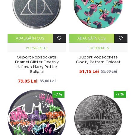
ADAUGĂ ÎN COŞ
ADAUGĂ ÎN COŞ
POPSOCKETS
POPSOCKETS
Suport Popsockets
Suport Popsockets
Enamel Glitter Deathly
Goofy Pattern Colorat
Hallows Harry Potter
51,15 Lei
55,00 Lei
Sclipici
79,05 Lei
85,00 Lei
-7 %
-7 %