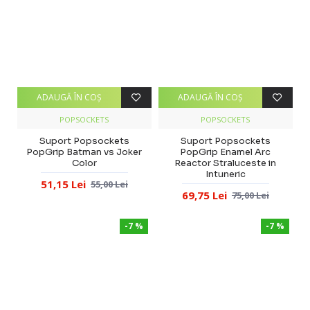
ADAUGĂ ÎN COŞ
ADAUGĂ ÎN COŞ
POPSOCKETS
POPSOCKETS
Suport Popsockets
Suport Popsockets
PopGrip Batman vs Joker
PopGrip Enamel Arc
Color
Reactor Straluceste in
Intuneric
51,15 Lei
55,00 Lei
69,75 Lei
75,00 Lei
-7 %
-7 %