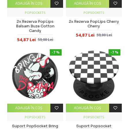
ADAUGĂ ÎN COŞ
ADAUGĂ ÎN COŞ
POPSOCKETS
POPSOCKETS
2x Rezerva PopLips
2x Rezerva PopLips Cherry
Balsam Buze Cotton
Cherry
Candy
54,87 Lei
59,00 Lei
54,87 Lei
59,00 Lei
-7 %
-7 %
ADAUGĂ ÎN COŞ
ADAUGĂ ÎN COŞ
POPSOCKETS
POPSOCKETS
Suport PopSocket Bring
Suport Popsocket