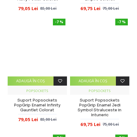
79,05 Lei
69,75 Lei
85,00 Lei
75,00 Lei
-7 %
-7 %
ADAUGĂ ÎN COŞ
ADAUGĂ ÎN COŞ
POPSOCKETS
POPSOCKETS
Suport Popsockets
Suport Popsockets
PopGrip Enamel Infinity
PopGrip Enamel Jedi
Gauntlet Colorat
Symbol Straluceste in
Intuneric
79,05 Lei
85,00 Lei
69,75 Lei
75,00 Lei