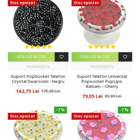
Stoc epuizat
Stoc epuizat
ADAUGĂ ÎN COŞ
ADAUGĂ ÎN COŞ
POPSOCKETS
POPSOCKETS
Suport PopSocket Telefon
Suport Telefon Universal
Crystal Swarovski -Negru
Popsocket PopLips
Balsam - Cherry
162,75 Lei
175,00 Lei
79,05 Lei
85,00 Lei
-7 %
-7 %
Stoc epuizat
Stoc epuizat