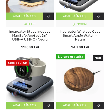
ADAUGĂ ÎN COŞ
ADAUGĂ ÎN COŞ
ACEFAST
JOYROOM
Incarcator Statie Inductie
Incarcator Wireless Ceas
MagSafe Acefast 3in1
Smart Apple Watch -
USB-A USB-C -Negru
Negru
198,00 Lei
149,00 Lei
Livrare gratuita
Nou
Stoc epuizat
ADAUGĂ ÎN COŞ
ADAUGĂ ÎN COŞ