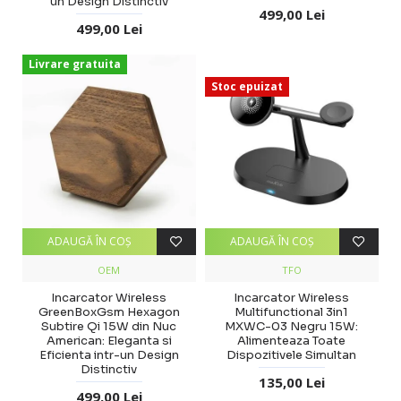
un Design Distinctiv
499,00 Lei
499,00 Lei
Livrare gratuita
Stoc epuizat
ADAUGĂ ÎN COŞ
ADAUGĂ ÎN COŞ
OEM
TFO
Incarcator Wireless
Incarcator Wireless
GreenBoxGsm Hexagon
Multifunctional 3in1
Subtire Qi 15W din Nuc
MXWC-03 Negru 15W:
American: Eleganta si
Alimenteaza Toate
Eficienta intr-un Design
Dispozitivele Simultan
Distinctiv
135,00 Lei
499,00 Lei