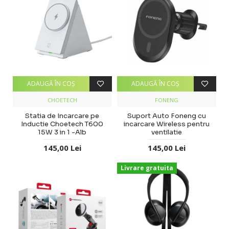
ADAUGĂ ÎN COŞ
ADAUGĂ ÎN COŞ
CHOETECH
FONENG
Statia de Incarcare pe
Suport Auto Foneng cu
Inductie Choetech T600
incarcare Wireless pentru
15W 3 in 1 -Alb
ventilatie
145,00 Lei
145,00 Lei
Livrare gratuita