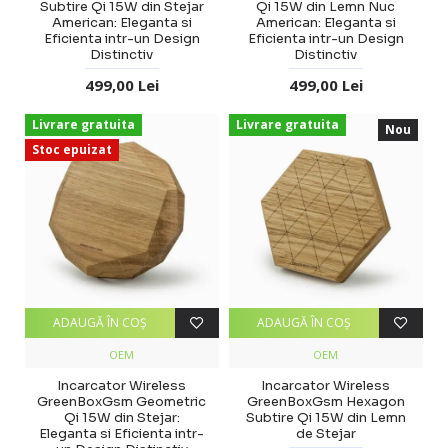
Subtire Qi 15W din Stejar
Qi 15W din Lemn Nuc
American: Eleganta si
American: Eleganta si
Eficienta intr-un Design
Eficienta intr-un Design
Distinctiv
Distinctiv
499,00 Lei
499,00 Lei
Livrare gratuita
Livrare gratuita
Nou
Stoc epuizat
ADAUGĂ ÎN COŞ
ADAUGĂ ÎN COŞ
OEM
OEM
Incarcator Wireless
Incarcator Wireless
GreenBoxGsm Geometric
GreenBoxGsm Hexagon
Qi 15W din Stejar:
Subtire Qi 15W din Lemn
Eleganta si Eficienta intr-
de Stejar