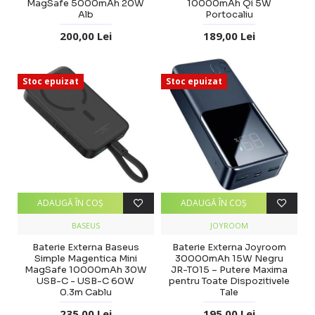
MagSafe 5000mAh 20W
10000mAh Qi 5W
Alb
Portocaliu
200,00 Lei
189,00 Lei
Stoc epuizat
Stoc epuizat
ADAUGĂ ÎN COŞ
ADAUGĂ ÎN COŞ
BASEUS
JOYROOM
Baterie Externa Baseus
Baterie Externa Joyroom
Simple Magentica Mini
30000mAh 15W Negru
MagSafe 10000mAh 30W
JR-T015 – Putere Maxima
USB-C - USB-C 60W
pentru Toate Dispozitivele
0.3m Cablu
Tale
235,00 Lei
195,00 Lei