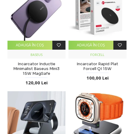
ADAUGĂ ÎN COŞ
ADAUGĂ ÎN COŞ
BASEUS
FORCELL
Incarcator Inductie
Incarcator Rapid Plat
Minimalist Baseus Mini3
Forcell QI 15W
15W MagSafe
100,00 Lei
120,00 Lei