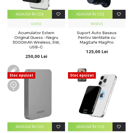
ADAUGĂ ÎN COŞ
ADAUGĂ ÎN COŞ
GUESS
BASEUS
Acumulator Extern
Suport Auto Baseus
Original Guess -Negru
Pentru Ventilatie cu
3000mAh Wireless, 5W,
MagSafe MagPro
USB-C
125,00 Lei
250,00 Lei
Stoc epuizat
Stoc epuizat
ADAUGĂ ÎN COŞ
ADAUGĂ ÎN COŞ