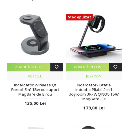
Stoc epuizat
ADAUGĂ ÎN COŞ
ADAUGĂ ÎN COŞ
FORCELL
JOYROOM
Incarcator Wireless Qi
Incarcator- Statie
Forcell 3in1 15w cu suport
Inductie Pliabil 2 in 1
MagSafe de Birou
Joyroom JR-WQN05 15W
MagSafe-Qi
135,00 Lei
179,00 Lei