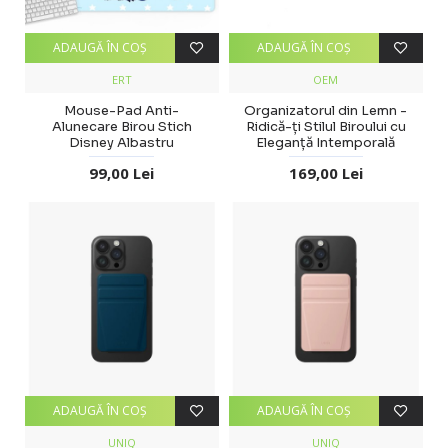
ADAUGĂ ÎN COŞ
ADAUGĂ ÎN COŞ
ERT
OEM
Mouse-Pad Anti-
Organizatorul din Lemn -
Alunecare Birou Stich
Ridică-ți Stilul Biroului cu
Disney Albastru
Eleganță Intemporală
99,00 Lei
169,00 Lei
ADAUGĂ ÎN COŞ
ADAUGĂ ÎN COŞ
UNIQ
UNIQ