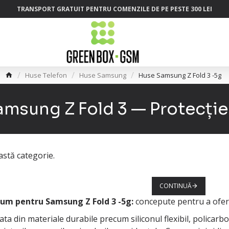
TRANSPORT GRATUIT PENTRU COMENZILE DE PE PESTE 300 LEI
Huse Telefon
Huse Samsung
Huse Samsung Z Fold 3 -5g
msung Z Fold 3 — Protecție 
stă categorie.
CONTINUĂ
um pentru Samsung Z Fold 3 -5g:
concepute pentru a oferi
ata din materiale durabile precum siliconul flexibil, policarb