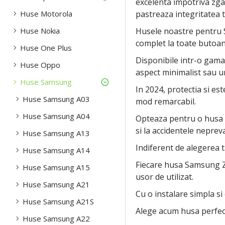
excelenta impotriva zgar
Huse Motorola
pastreaza integritatea te
Huse Nokia
Husele noastre pentru S
complet la toate butoane
Huse One Plus
Disponibile intr-o gama 
Huse Oppo
aspect minimalist sau u
Huse Samsung
In 2024, protectia si e
Huse Samsung A03
mod remarcabil.
Huse Samsung A04
Opteaza pentru o husa su
si la accidentele neprev
Huse Samsung A13
Indiferent de alegerea ta
Huse Samsung A14
Fiecare husa Samsung Z 
Huse Samsung A15
usor de utilizat.
Huse Samsung A21
Cu o instalare simpla si
Huse Samsung A21S
Alege acum husa perfect
Huse Samsung A22