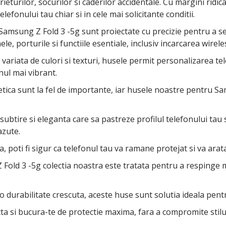
ieturilor, socurilor si caderilor accidentale. Cu margini ridi
lefonului tau chiar si in cele mai solicitante conditii.
amsung Z Fold 3 -5g sunt proiectate cu precizie pentru a se 
le, porturile si functiile esentiale, inclusiv incarcarea wirel
variata de culori si texturi, husele permit personalizarea tele
nul mai vibrant.
stetica sunt la fel de importante, iar husele noastre pentru
btire si eleganta care sa pastreze profilul telefonului tau 
azute.
, poti fi sigur ca telefonul tau va ramane protejat si va arata
Fold 3 -5g colectia noastra este tratata pentru a respinge m
 o durabilitate crescuta, aceste huse sunt solutia ideala pent
a si bucura-te de protectie maxima, fara a compromite stilu