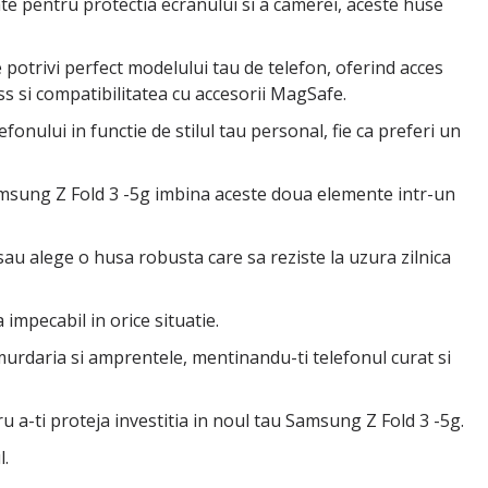
cate pentru protectia ecranului si a camerei, aceste huse
potrivi perfect modelului tau de telefon, oferind acces
ess si compatibilitatea cu accesorii MagSafe.
fonului in functie de stilul tau personal, fie ca preferi un
 Samsung Z Fold 3 -5g imbina aceste doua elemente intr-un
sau alege o husa robusta care sa reziste la uzura zilnica
 impecabil in orice situatie.
urdaria si amprentele, mentinandu-ti telefonul curat si
ru a-ti proteja investitia in noul tau Samsung Z Fold 3 -5g.
l.