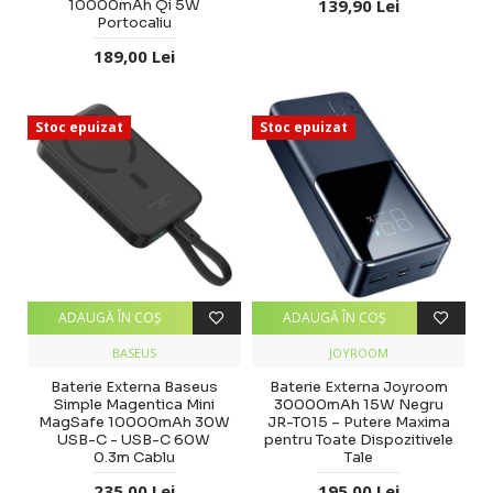
139,90 Lei
10000mAh Qi 5W
Portocaliu
189,00 Lei
Stoc epuizat
Stoc epuizat
ADAUGĂ ÎN COŞ
ADAUGĂ ÎN COŞ
BASEUS
JOYROOM
Baterie Externa Baseus
Baterie Externa Joyroom
Simple Magentica Mini
30000mAh 15W Negru
MagSafe 10000mAh 30W
JR-T015 – Putere Maxima
USB-C - USB-C 60W
pentru Toate Dispozitivele
0.3m Cablu
Tale
235,00 Lei
195,00 Lei