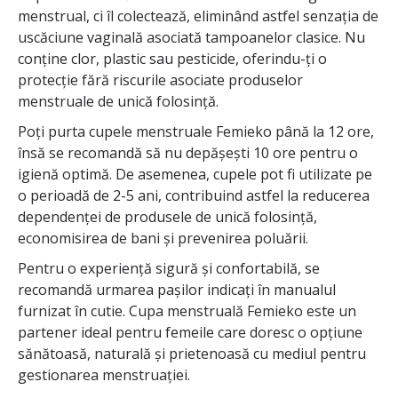
menstrual, ci îl colectează, eliminând astfel senzația de
uscăciune vaginală asociată tampoanelor clasice. Nu
conține clor, plastic sau pesticide, oferindu-ți o
protecție fără riscurile asociate produselor
menstruale de unică folosință.
Poți purta cupele menstruale Femieko până la 12 ore,
însă se recomandă să nu depășești 10 ore pentru o
igienă optimă. De asemenea, cupele pot fi utilizate pe
o perioadă de 2-5 ani, contribuind astfel la reducerea
dependenței de produsele de unică folosință,
economisirea de bani și prevenirea poluării.
Pentru o experiență sigură și confortabilă, se
recomandă urmarea pașilor indicați în manualul
furnizat în cutie. Cupa menstruală Femieko este un
partener ideal pentru femeile care doresc o opțiune
sănătoasă, naturală și prietenoasă cu mediul pentru
gestionarea menstruației.