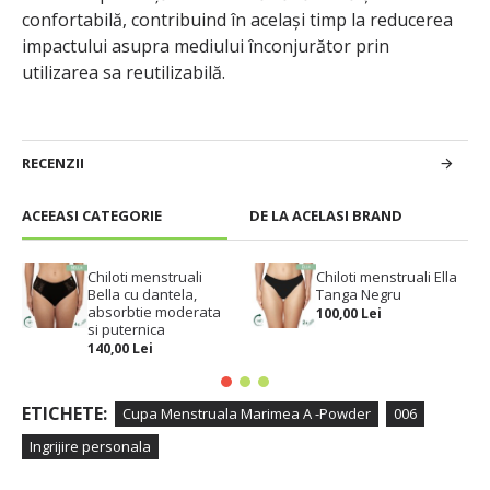
confortabilă, contribuind în același timp la reducerea
impactului asupra mediului înconjurător prin
utilizarea sa reutilizabilă.
RECENZII
ACEEASI CATEGORIE
DE LA ACELASI BRAND
Chiloti menstruali
Chiloti menstruali Ella
Bella cu dantela,
Tanga Negru
absorbtie moderata
100,00 Lei
si puternica
140,00 Lei
ETICHETE:
Cupa Menstruala Marimea A -Powder
006
Ingrijire personala