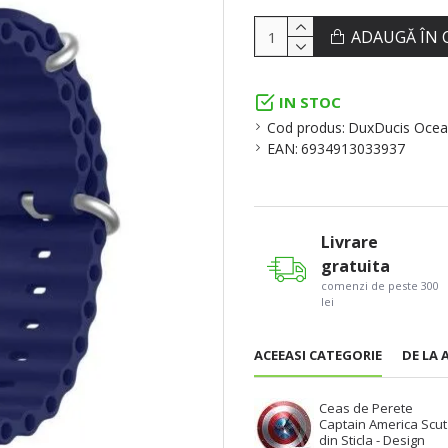
ADAUGĂ ÎN 
IN STOC
Cod produs:
DuxDucis Ocea
EAN:
6934913033937
Livrare
gratuita
comenzi de peste 300
lei
ACEEASI CATEGORIE
DE LA 
Ceas de Perete
Captain America Scut
din Sticla - Design