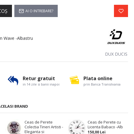
COŞ
AI O INTREBARE?
n Wave -Albastru
DUX DUCIS
Retur gratuit
Plata online
in 14 zile si banii inapoi
prin Banca Transilvania
ACELASI BRAND
Ceas de Perete
Ceas de Perete cu
Colectia Tineri Artisti -
Licenta Babaco -Alb
Eleganta si
150,00 Lei