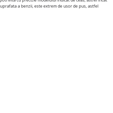
potrivita cu precizie modelului indicat de ceas, astfel incat
uprafata a benzii, este extrem de usor de pus, astfel