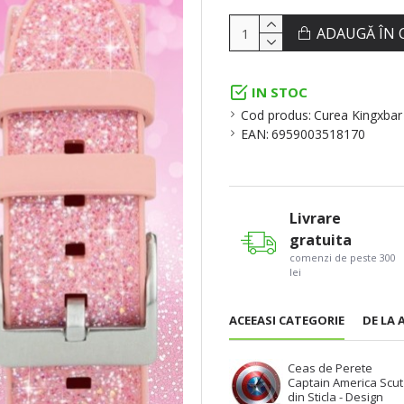
ADAUGĂ ÎN 
IN STOC
Cod produs:
Curea Kingxbar 
EAN:
6959003518170
Livrare
gratuita
comenzi de peste 300
lei
ACEEASI CATEGORIE
DE LA 
Ceas de Perete
Captain America Scut
din Sticla - Design