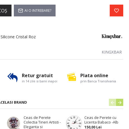
COŞ
AI O INTREBARE?
Silicone Cristal Roz
KINGXBAR
Retur gratuit
Plata online
in 14 zile si banii inapoi
prin Banca Transilvania
ACELASI BRAND
Ceas de Perete
Ceas de Perete cu
Colectia Tineri Artisti -
Licenta Babaco -Alb
Eleganta si
150,00 Lei