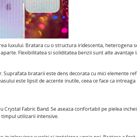
ea luxului. Bratara cu o structura iridescenta, heterogena se v
arte. Flexibilitatea si soliditatea benzii sunt alte avantaje 
or. Suprafata bratarii este dens decorata cu mici elemente refl
asului este lipsit de accente inutile, ceea ce face ca intreag
ru Crystal Fabric Band. Se aseaza confortabil pe pielea incheie
timpul utilizarii intensive.