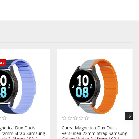
zat
netica Dux Ducis
Curea Magnetica Dux Ducis
a 22mm Strap Samsung
Versiunea 22mm Strap Samsung
tch 3 45mm / S3 /
Galaxy Watch 3 45mm / S3 /