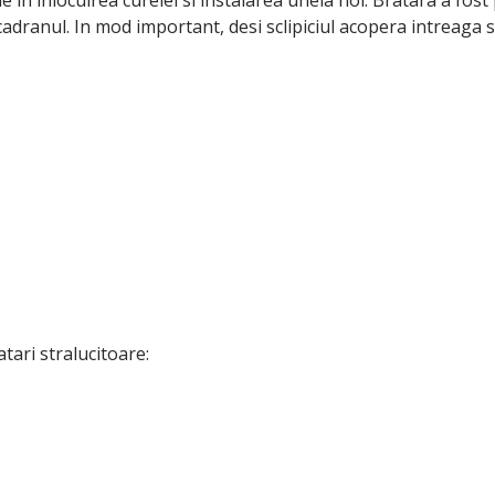
e in inlocuirea curelei si instalarea uneia noi. Bratara a fost 
dranul. In mod important, desi sclipiciul acopera intreaga s
tari stralucitoare: