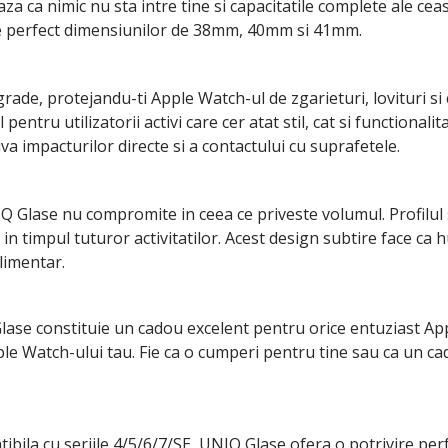
a ca nimic nu sta intre tine si capacitatile complete ale ceas
-se perfect dimensiunilor de 38mm, 40mm si 41mm.
e, protejandu-ti Apple Watch-ul de zgarieturi, lovituri si ci
pentru utilizatorii activi care cer atat stil, cat si functional
va impacturilor directe si a contactului cu suprafetele.
UNIQ Glase nu compromite in ceea ce priveste volumul. Profilu
in timpul tuturor activitatilor. Acest design subtire face ca h
limentar.
se constituie un cadou excelent pentru orice entuziast Apple
le Watch-ului tau. Fie ca o cumperi pentru tine sau ca un cad
la cu seriile 4/5/6/7/SE, UNIQ Glase ofera o potrivire perfec