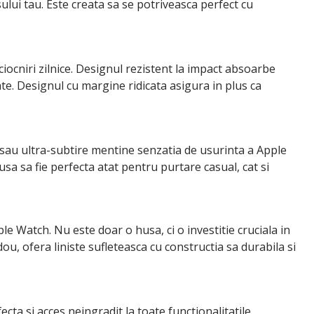
ului tau. Este creata sa se potriveasca perfect cu
ocniri zilnice. Designul rezistent la impact absoarbe
itate. Designul cu margine ridicata asigura in plus ca
l sau ultra-subtire mentine senzatia de usurinta a Apple
usa sa fie perfecta atat pentru purtare casual, cat si
 Watch. Nu este doar o husa, ci o investitie cruciala in
ou, ofera liniste sufleteasca cu constructia sa durabila si
ta si acces neingradit la toate functionalitatile.