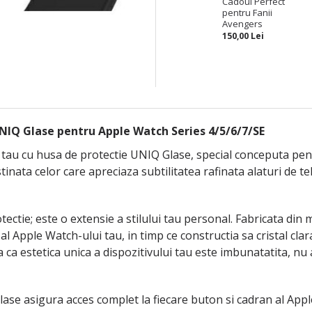
Cadoul Perfect
pentru Fanii
Avengers
150,00 Lei
NIQ Glase pentru Apple Watch Series 4/5/6/7/SE
 tau cu husa de protectie UNIQ Glase, special conceputa pen
tinata celor care apreciaza subtilitatea rafinata alaturi de t
tie; este o extensie a stilului tau personal. Fabricata din m
 al Apple Watch-ului tau, in timp ce constructia sa cristal cla
a ca estetica unica a dispozitivului tau este imbunatatita, nu
ase asigura acces complet la fiecare buton si cadran al Apple 