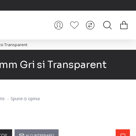
si Transparent
mm Gri si Transparent
te.
-
Spune-ţi opinia
COŞ
AI O INTREBARE?