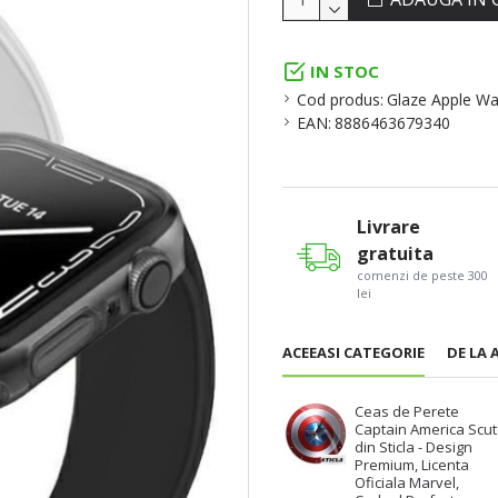
IN STOC
Cod produs:
Glaze Apple Wa
EAN:
8886463679340
Livrare
gratuita
comenzi de peste 300
lei
ACEEASI CATEGORIE
DE LA 
Ceas de Perete
Captain America Scut
din Sticla - Design
Premium, Licenta
Oficiala Marvel,