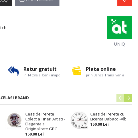
tch
UNIQ
Retur gratuit
Plata online
in 14 zile si banii inapoi
prin Banca Transilvania
ACELASI BRAND
Ceas de Perete
Ceas de Perete cu
Colectia Tineri Artisti -
Licenta Babaco -Alb
Eleganta si
150,00 Lei
Originalitate GBG
150,00 Lei