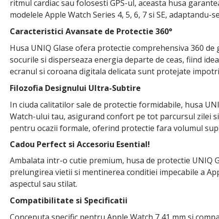
ritmul cardiac sau folosesti GPS-ul, aceasta husa garanteaz
modelele Apple Watch Series 4, 5, 6, 7 si SE, adaptandu
Caracteristici Avansate de Protectie 360°
Husa UNIQ Glase ofera protectie comprehensiva 360 de grad
socurile si disperseaza energia departe de ceas, fiind ideal 
ecranul si coroana digitala delicata sunt protejate impotri
Filozofia Designului Ultra-Subtire
In ciuda calitatilor sale de protectie formidabile, husa 
Watch-ului tau, asigurand confort pe tot parcursul zilei si 
pentru ocazii formale, oferind protectie fara volumul sup
Cadou Perfect si Accesoriu Esential!
Ambalata intr-o cutie premium, husa de protectie UNIQ Gla
prelungirea vietii si mentinerea conditiei impecabile a App
aspectul sau stilat.
Compatibilitate si Specificatii
Conceputa specific pentru Apple Watch 7 41 mm si compatibi