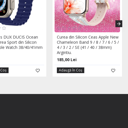
as DUX DUCIS Ocean
Curea din Silicon Ceas Apple New
ea Sport din Silicon
Chameleon Band 9 / 8 / 7 / 6 / 5 /
pple Watch 38/40/41mm
4 / 3 / 2 / SE (41 / 40 / 38mm)
Argintiu.
185,00 Lei
 Coş
Adaugă în Coş