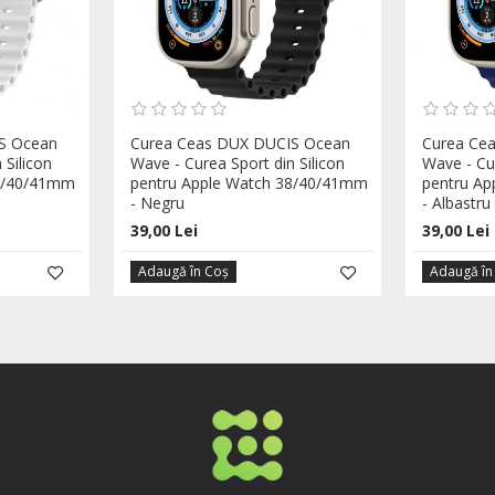
S Ocean
Curea Ceas DUX DUCIS Ocean
Curea Ce
 Silicon
Wave - Curea Sport din Silicon
Wave - Cur
38/40/41mm
pentru Apple Watch 38/40/41mm
pentru A
- Negru
- Albastru
39,00 Lei
39,00 Lei
Adaugă în Coş
Adaugă în