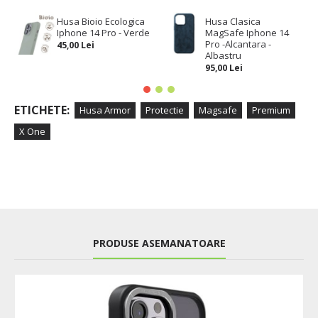
Husa Bioio Ecologica
Husa Clasica
Iphone 14 Pro - Verde
MagSafe Iphone 14
Pro -Alcantara -
45,00 Lei
Albastru
95,00 Lei
ETICHETE:
Husa Armor
Protectie
Magsafe
Premium
X One
PRODUSE ASEMANATOARE