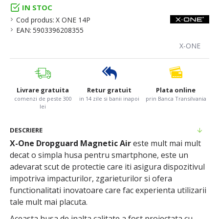
IN STOC
Cod produs:
X ONE 14P
EAN:
5903396208355
X-ONE
Livrare gratuita
Retur gratuit
Plata online
comenzi de peste 300
in 14 zile si banii inapoi
prin Banca Transilvania
lei
DESCRIERE
X-One Dropguard Magnetic Air
este mult mai mult
decat o simpla husa pentru smartphone, este un
adevarat scut de protectie care iti asigura dispozitivul
impotriva impacturilor, zgarieturilor si ofera
functionalitati inovatoare care fac experienta utilizarii
tale mult mai placuta.
Aceasta husa de inalta calitate a fost proiectata cu