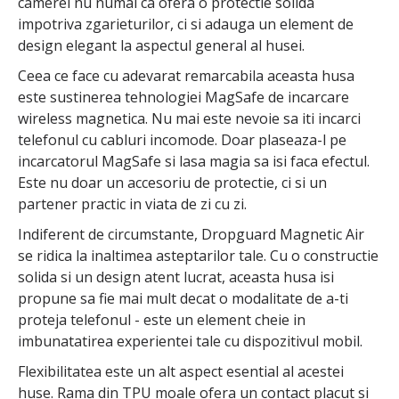
camerei nu numai ca ofera o protectie solida
impotriva zgarieturilor, ci si adauga un element de
design elegant la aspectul general al husei.
Ceea ce face cu adevarat remarcabila aceasta husa
este sustinerea tehnologiei MagSafe de incarcare
wireless magnetica. Nu mai este nevoie sa iti incarci
telefonul cu cabluri incomode. Doar plaseaza-l pe
incarcatorul MagSafe si lasa magia sa isi faca efectul.
Este nu doar un accesoriu de protectie, ci si un
partener practic in viata de zi cu zi.
Indiferent de circumstante, Dropguard Magnetic Air
se ridica la inaltimea asteptarilor tale. Cu o constructie
solida si un design atent lucrat, aceasta husa isi
propune sa fie mai mult decat o modalitate de a-ti
proteja telefonul - este un element cheie in
imbunatatirea experientei tale cu dispozitivul mobil.
Flexibilitatea este un alt aspect esential al acestei
huse. Rama din TPU moale ofera un contact placut si