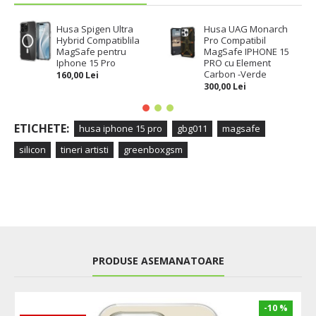
Husa Spigen Ultra
Husa UAG Monarch
Hybrid Compatiblila
Pro Compatibil
MagSafe pentru
MagSafe IPHONE 15
Iphone 15 Pro
PRO cu Element
Carbon -Verde
160,00 Lei
300,00 Lei
ETICHETE:
husa iphone 15 pro
gbg011
magsafe
silicon
tineri artisti
greenboxgsm
PRODUSE ASEMANATOARE
-10 %