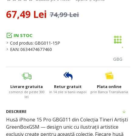
67,49 Lei
74,99 Lei
IN STOC
Cod produs:
GBG011-15P
EAN:
0634474677460
GBG
Livrare gratuita
Retur gratuit
Plata online
comenzi de peste 300
in 14 zile si banii inapoi
prin Banca Transilvania
lei
DESCRIERE
Husă iPhone 15 Pro GBG011 din Colecția Tineri Artiști
GreenBoxGSM — design unic cu ilustrații artistice
exclusiv create pentru această colecție. Fiecare husă