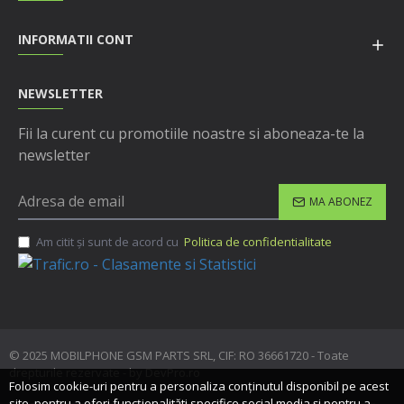
INFORMATII CONT
NEWSLETTER
Fii la curent cu promotiile noastre si aboneaza-te la
newsletter
MA ABONEZ
Am citit şi sunt de acord cu
Politica de confidentialitate
© 2025 MOBILPHONE GSM PARTS SRL, CIF: RO 36661720 - Toate
drepturile rezervate - by DevPro.ro
Folosim cookie-uri pentru a personaliza conținutul disponibil pe acest
site, pentru a oferi funcționalităti specifice social media și pentru a