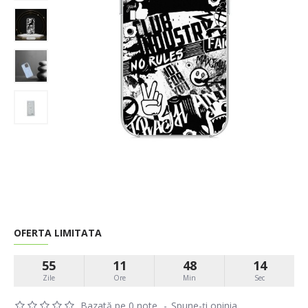
OFERTA LIMITATA
55
11
48
14
Zile
Ore
Min
Sec
Bazată pe 0 note.
-
Spune-ţi opinia