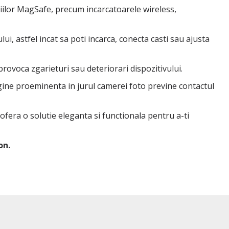
iilor MagSafe, precum incarcatoarele wireless,
ui, astfel incat sa poti incarca, conecta casti sau ajusta
 provoca zgarieturi sau deteriorari dispozitivului.
rgine proeminenta in jurul camerei foto previne contactul
 ofera o solutie eleganta si functionala pentru a-ti
on.