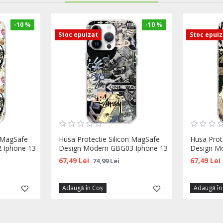
-10 %
-10 %
Stoc epuizat
Stoc epui
n MagSafe
Husa Protectie Silicon MagSafe
Husa Prot
 Iphone 13
Design Modern GBG03 Iphone 13
Design M
67,49 Lei
67,49 Lei
74,99 Lei
Adaugă în Coş
Adaugă în