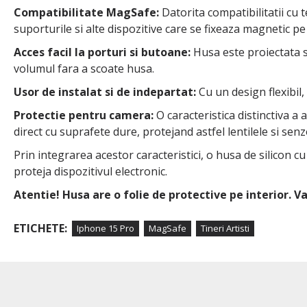
Compatibilitate MagSafe:
Datorita compatibilitatii cu
suporturile si alte dispozitive care se fixeaza magnetic pe 
Acces facil la porturi si butoane:
Husa este proiectata sa
volumul fara a scoate husa.
Usor de instalat si de indepartat:
Cu un design flexibil,
Protectie pentru camera:
O caracteristica distinctiva a
direct cu suprafete dure, protejand astfel lentilele si senzo
Prin integrarea acestor caracteristici, o husa de silicon c
proteja dispozitivul electronic.
Atentie! Husa are o folie de protective pe interior. 
ETICHETE:
Iphone 15 Pro
MagSafe
Tineri Artisti