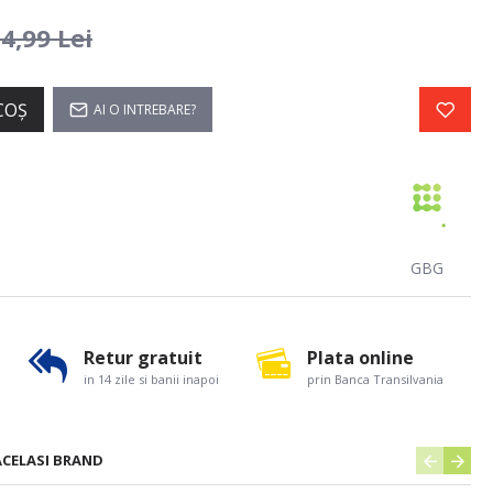
4,99 Lei
COŞ
AI O INTREBARE?
GBG
Retur gratuit
Plata online
in 14 zile si banii inapoi
prin Banca Transilvania
ACELASI BRAND