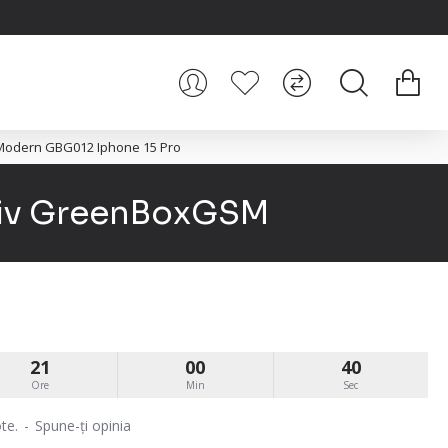
 Modern GBG012 Iphone 15 Pro
siv GreenBoxGSM
21
00
40
Ore
Min
Sec
te.
-
Spune-ţi opinia