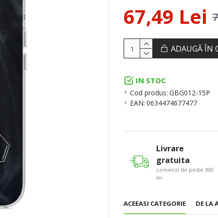
67,49 Lei
7
ADAUGĂ ÎN 
IN STOC
Cod produs:
GBG012-15P
EAN:
0634474677477
Livrare
gratuita
comenzi de peste 300
lei
ACEEASI CATEGORIE
DE LA 