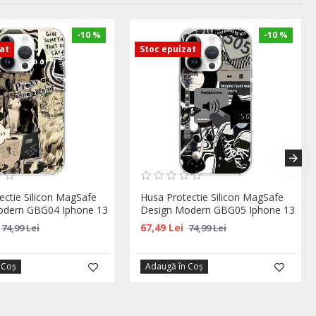
-10 %
-10 %
zat
Stoc epuizat
ectie Silicon MagSafe
Husa Protectie Silicon MagSafe
odern GBG04 Iphone 13
Design Modern GBG05 Iphone 13
67,49 Lei
74,99 Lei
74,99 Lei
 Coş
Adaugă în Coş