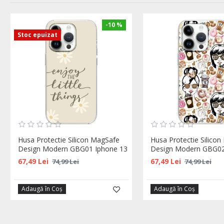
-10 %
Stoc epuizat
Husa Protectie Silicon MagSafe
Husa Protectie Silico
Design Modern GBG01 Iphone 13
Design Modern GBG02
67,49 Lei
67,49 Lei
74,99 Lei
74,99 Lei
Adaugă în Coş
Adaugă în Coş