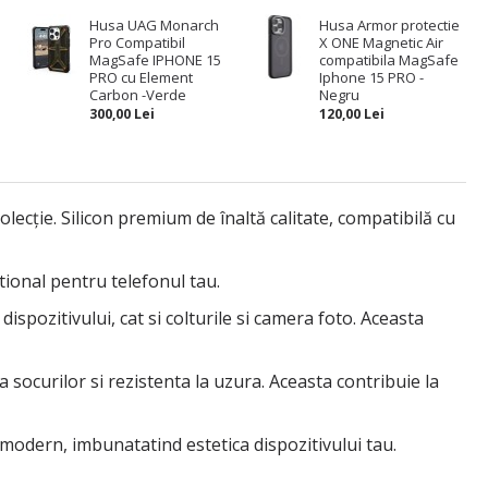
Husa UAG Monarch
Husa Armor protectie
Pro Compatibil
X ONE Magnetic Air
MagSafe IPHONE 15
compatibila MagSafe
PRO cu Element
Iphone 15 PRO -
Carbon -Verde
Negru
300,00 Lei
120,00 Lei
cție. Silicon premium de înaltă calitate, compatibilă cu
tional pentru telefonul tau.
spozitivului, cat si colturile si camera foto. Aceasta
 a socurilor si rezistenta la uzura. Aceasta contribuie la
 modern, imbunatatind estetica dispozitivului tau.