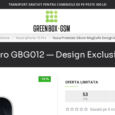
TRANSPORT GRATUIT PENTRU COMENZILE DE PE PESTE 300 LEI
Iphone
Huse Iphone 15 Pro
Husa Protectie Silicon MagSafe Design
 Pro GBG012 — Design Exclu
-10 %
OFERTA LIMITATA
53
Zile
Bazată pe 0 no