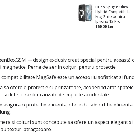
Husa Spigen Ultra
Hybrid Compatiblila
MagSafe pentru
Iphone 15 Pro
160,00 Lei
enBoxGSM — design exclusiv creat special pentru această cole
i magnetice. Perne de aer în colțuri pentru protecție
 compatibilitate MagSafe este un accesoriu sofisticat si func
 sa ofere o protectie cuprinzatoare, acoperind atat spatele di
or si deteriorarilor cauzate de impacte accidentale.
te asigura o protectie eficienta, oferind o absorbtie eficienta
lung.
mera si colturi sunt concepute sa ofere un aspect elegant si
sau texturi atragatoare.